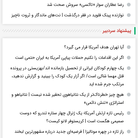
رضا عطاران سوار «تاکسی» سروش صحت شد
نوازنده پینک فلوید در فقر درگذشت | نت‌های ماندگار و ثروت ناچیز
پیشنهاد سردبیر
آیا تهران هدف آمریکا قرار می گیرد؟
اگر این اقدامات را نکنیم حملات پیاپی آمریکا به ایران حتمی است
یک چهارم کودکان ایرانی از تحصیل بازمانده اند/بهزیستی در پرونده
قتل مهسا شاکی است/ اگر آزار یک کودک را ببینید و گزارش ندهید،
مرتکب جرم شده اید
هیچ چیز خطرناک‌تر از یک نتانیاهوی تحقیر شده نیست | نتانیاهو و
استراتژی «تنش دائمی»
رئیس تازه ارتش آمریکا؛ یک ژنرال چهار ستاره تندرو که دوست
صمیمی هگست است | کریستوفر لانو کیست؟
راز تازه در چهره مونالیزا | فرضیه‌ای جدید درباره مشهورترین لبخند