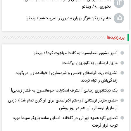
۱۴
بخوری...»/ ویدئو
۱۵
خانم بازیگر: هرگز مهران مدیری را نمی‌بخشم!/ ویدئو
پربازدید‌ها
آشپز مشهور صداوسیما به کانادا مهاجرت کرد؟/ ویدئو
مازیار لرستانی به تلویزیون برگشت
نشریات زرد، فیلم‌های جنسی و شرمساری | خواننده زن می‌گوید
زندگی‌اش را تباه کردند
یک دیکتاتوری زیبایی | اعتراف اسکارلت جوهانسون به فشارِ زیبایی!
حضور مازیار لرستانی در ختم اکبر عبدی برای او گران تمام شد!/ دزدی
از مازیار لرستانی آن هم در روز روشن
تصاویر تازه هدیه تهرانی در گلخانه؛ استایل ساده بازیگر سینما مورد
توجه قرار گرفت