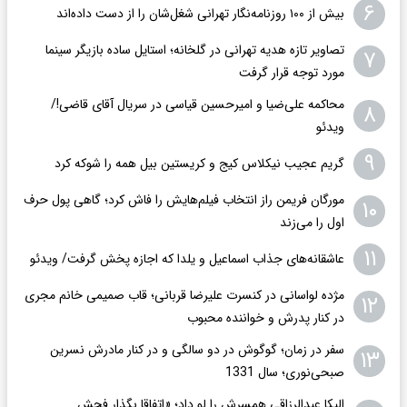
۶
بیش از ۱۰۰ روزنامه‌نگار تهرانی شغل‌شان را از دست داده‌اند
تصاویر تازه هدیه تهرانی در گلخانه؛ استایل ساده بازیگر سینما
۷
مورد توجه قرار گرفت
محاکمه علی‌ضیا و امیرحسین قیاسی در سریال آقای قاضی!/
۸
ویدئو
۹
گریم عجیب نیکلاس کیج و کریستین بیل همه را شوکه کرد
مورگان فریمن راز انتخاب فیلم‌هایش را فاش کرد؛ گاهی پول حرف
۱۰
اول را می‌زند
۱۱
عاشقانه‌های جذاب اسماعیل و یلدا که اجازه پخش گرفت/ ویدئو
مژده لواسانی در کنسرت علیرضا قربانی؛ قاب صمیمی خانم مجری
۱۲
در کنار پدرش و خواننده محبوب
سفر در زمان؛ گوگوش در دو سالگی و در کنار مادرش نسرین
۱۳
صبحی‌نوری؛ سال 1331
الیکا عبدالرزاقی همسرش را لو داد؛ «اتفاقا بگذار فحش