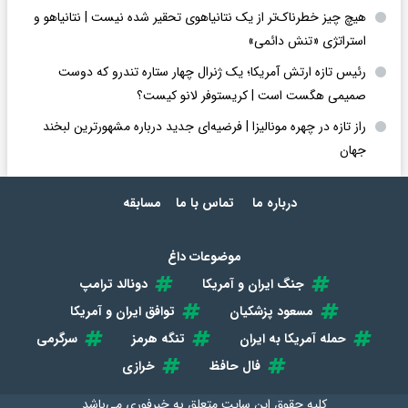
هیچ چیز خطرناک‌تر از یک نتانیاهوی تحقیر شده نیست | نتانیاهو و
استراتژی «تنش دائمی»
رئیس تازه ارتش آمریکا؛ یک ژنرال چهار ستاره تندرو که دوست
صمیمی هگست است | کریستوفر لانو کیست؟
راز تازه در چهره مونالیزا | فرضیه‌ای جدید درباره مشهورترین لبخند
جهان
درباره ما
تماس با ما
مسابقه
موضوعات داغ
جنگ ایران و آمریکا
دونالد ترامپ
مسعود پزشکیان
توافق ایران و آمریکا
حمله آمریکا به ایران
تنگه هرمز
سرگرمی
فال حافظ
خرازی
کلیه حقوق این سایت متعلق به
خبرفوری
می‌باشد