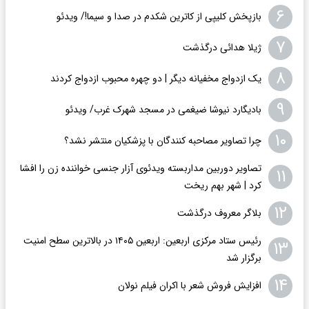
۶
بازپخش کلیپی از کاترین شکدم در صدا و سیما!/ ویدئو
۷
ژیلا هدائی درگذشت
۸
یک ازدواج مخفیانه دیگر | دو چهره محبوب ازدواج کردند
۹
بادیگارد نیوشا ضیغمی در مسجد شهرک غرب/ ویدئو
۱۰
چرا تصاویر مصاحبه کنندگان با پزشکیان منتشر نشد؟
تصاویر دوربین مداربسته ویدئوی آزار جنسی خواننده زن را افشا
۱۱
کرد | شهر بهم ریخت
۱۲
بلاگر معروف درگذشت
رئیس ستاد مرکزی اربعین: اربعین ۱۴۰۵ در بالاترین سطح امنیت
۱۳
برگزار شد
۱۴
افزایش فروش شعر با اکران فیلم نولان