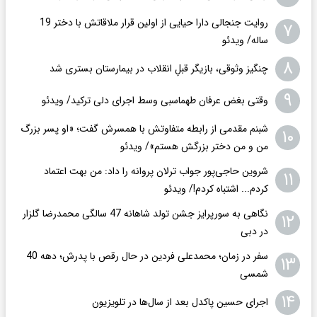
روایت جنجالی دارا حیایی از اولین قرار ملاقاتش با دختر 19
۷
ساله/ ویدئو
۸
چنگیز وثوقی، بازیگر قبلِ انقلاب در بیمارستان بستری شد
۹
وقتی بغض عرفان طهماسبی وسط اجرای دلی ترکید/ ویدئو
شبنم مقدمی از رابطه متفاوتش با همسرش گفت؛ «او پسر بزرگ
۱۰
من و من دختر بزرگش هستم»/ ویدئو
شروین حاجی‌پور جواب ترلان پروانه را داد: من بهت اعتماد
۱۱
کردم... اشتباه کردم!/ ویدئو
نگاهی به سورپرایز جشن تولد شاهانه 47 سالگی محمدرضا گلزار
۱۲
در دبی
سفر در زمان؛ محمدعلی فردین در حال رقص با پدرش؛ دهه 40
۱۳
شمسی
۱۴
اجرای حسین پاکدل بعد از سال‌ها در تلویزیون