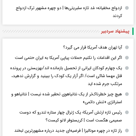
ازدواج مخفیانه؛ مُد تازه سلبریتی‌ها | دو چهره مشهور ترک ازدواج
کردند
پیشنهاد سردبیر
آیا تهران هدف آمریکا قرار می گیرد؟
اگر این اقدامات را نکنیم حملات پیاپی آمریکا به ایران حتمی است
یک چهارم کودکان ایرانی از تحصیل بازمانده اند/بهزیستی در پرونده
قتل مهسا شاکی است/ اگر آزار یک کودک را ببینید و گزارش ندهید،
مرتکب جرم شده اید
هیچ چیز خطرناک‌تر از یک نتانیاهوی تحقیر شده نیست | نتانیاهو و
استراتژی «تنش دائمی»
رئیس تازه ارتش آمریکا؛ یک ژنرال چهار ستاره تندرو که دوست
صمیمی هگست است | کریستوفر لانو کیست؟
راز تازه در چهره مونالیزا | فرضیه‌ای جدید درباره مشهورترین لبخند