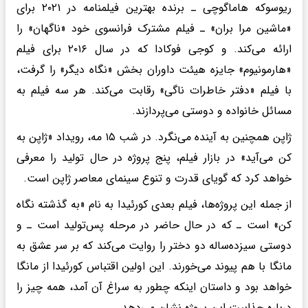
ریوسوکه هاماگوچی ـ برنده بهترین فیلمنامه در ۲۰۲۱ برای
«ماشین مرا بران» ـ فیلم مشترک فرانسوی خود «ناگهان» را
ارائه می‌کند. و کوجی فوکادا که در سال ۲۰۱۶ برای فیلم
«هارمونیوم» جایزه هیئت داوران بخش «نگاه دیگر» را گرفت،
با فیلم «دفتر خاطرات ناگی» رقابت می‌کند. هر سه فیلم به
مسائل خانواده و دوستی می‌پردازند.
ژاپن همچنین به آینده می‌نگرد. در شب ۱۵ مه، رویداد «ژاپن به
کن می‌آید» در بازار فیلم، پنج پروژه در حال تولید را معرفی
خواهد کرد که گویای قدرت و تنوع سینمای معاصر ژاپن است.
از جمله این پروژه‌ها، فیلم بعدی کورئیدا به نام «به گذشته نگاه
کن» است ـ که در حال حاضر در مرحله پس‌تولید است ـ و
دوستی سیزده‌ساله دو دختر را روایت می‌کند که بر سر عشق به
مانگا با هم پیوند می‌خورند. این اولین اقتباس کورئیدا از مانگا
خواهد بود و داستان اینکه چطور به سراغ آن آمد، همه چیز را
درباره جذابیت این پروژه نشان می‌دهد.