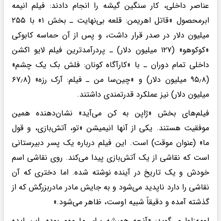
عناصر داخلی، کار سنگین گیشه را انجام دادند: فیلم انیمه
ابرمحصول «قاتل اهریمن: قلعه بی‌نهایت ـ بخش ۱» با ۲۵۵
میلیون دلار در صدر قرار داشت، و پس از آن حماسه کابوکی
«کوکوهو» (۱۲۷ میلیون دلار) ـ پردرآمدترین فیلم لایو اکشن
داخلی تمام دوران ـ با «کارآگاه کونان: فلش بک یک چشم»
(۹۵٫۸ میلیون دلار) و «چین‌سا من ـ فیلم: آرک رزه» (۶۷٫۸
میلیون دلار) نیز عملکرد قدرتمندی داشتند.
فیلم‌های بخش «ژاپن به کن می‌آید» نشان‌دهنده همین
موفقیت هستند. یکی از آنها انیمیشن «تو، آتش‌بازی، و قول
ما» (عنوان موقت) است. این فیلم درباره یک پسر دبیرستانی
است که نقاشی از یک آتش‌بازی پیدا می‌کند. روی نقاشی اسم
خودش و یک تاریخ در آینده نوشته شده. اما دختری که آن
نقاشی را دارد ناپدید می‌شود و به جایش مادر مادربزرگش که از
گذشته آمده و دقیقاً شبیه اوست، ظاهر می‌شود.»
اومه‌زاوا می‌گوید: «آنچه همیشه برای ما مهم بوده، این ایده