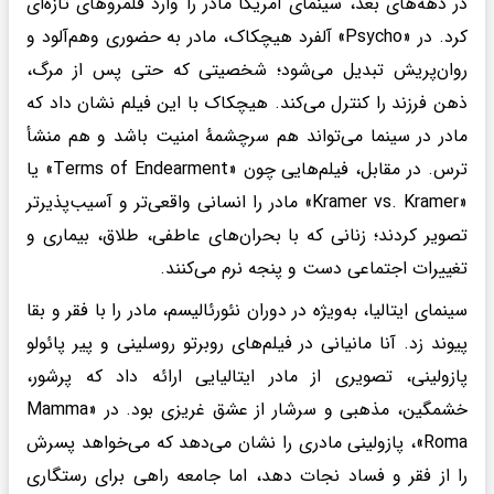
در دهه‌های بعد، سینمای آمریکا مادر را وارد قلمروهای تازه‌ای
کرد. در «Psycho» آلفرد هیچکاک، مادر به حضوری وهم‌آلود و
روان‌پریش تبدیل می‌شود؛ شخصیتی که حتی پس از مرگ،
ذهن فرزند را کنترل می‌کند. هیچکاک با این فیلم نشان داد که
مادر در سینما می‌تواند هم سرچشمهٔ امنیت باشد و هم منشأ
ترس. در مقابل، فیلم‌هایی چون «Terms of Endearment» یا
«Kramer vs. Kramer» مادر را انسانی واقعی‌تر و آسیب‌پذیرتر
تصویر کردند؛ زنانی که با بحران‌های عاطفی، طلاق، بیماری و
تغییرات اجتماعی دست و پنجه نرم می‌کنند.
سینمای ایتالیا، به‌ویژه در دوران نئورئالیسم، مادر را با فقر و بقا
پیوند زد. آنا مانیانی در فیلم‌های روبرتو روسلینی و پیر پائولو
پازولینی، تصویری از مادر ایتالیایی ارائه داد که پرشور،
خشمگین، مذهبی و سرشار از عشق غریزی بود. در «Mamma
Roma»، پازولینی مادری را نشان می‌دهد که می‌خواهد پسرش
را از فقر و فساد نجات دهد، اما جامعه راهی برای رستگاری