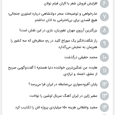
۶
افزایش فروش شعر با اکران فیلم نولان
عذرخواهی و توضیحات سحر دولتشاهی درباره استوری جنجالی؛
۷
هیچ قصدی برای بی‌احترامی به اذان نداشتم
۸
بزرگترین آرزوی مهران غفوریان، بازی در این نقش است!
راز شگفت‌انگیز یک سوراخ کلید در رم؛ منظره‌ای که سه کشور را
۹
هم‌زمان به نمایش می‌گذارد
۱۰
محمد حقیقی درگذشت
هایده: من غمگین‌ترین خواننده دنیا هستم» | گفت‌وگویی صریح
۱۱
از عشق، اعتماد و تراژدی
۱۲
پایان آفرودسواری بی‌ضابطه در ایران فرا می‌رسد؟
۱۳
سفیر ژاپن در ایران آهنگ سریال اوشین را نواخت
۱۴
مجید واشقانی هزینه ۱۵۰ میلیاردی پروژه اش را تکذیب کرد