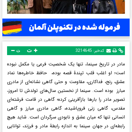
ت
کدخبر:
3214645
ت
مادر در تاریخ سینما، تنها یک شخصیت فرعی یا مکمل نبوده
است؛ او اغلب قلب تپندهٔ قصه بوده، حافظ خاطره‌ها نماد
عشق، رنج، فداکاری، مقاومت و حتی گاهی نشانه‌ای از مادری
مبارز بوده است. سینما از نخستین سال‌های تولدش تا امروز،
تصویر مادر را بارها بازآفرینی کرده؛ گاهی در قامت فرشته‌ای
مقدس، گاهی زنی فروپاشیده، گاهی مادری مبارز و گاهی
انسانی تنها که میان عشق و نابودی سرگردان است. شاید هیچ
رابطه‌ای در جهان سینما به اندازه رابطهٔ مادر و فرزند، توانایی