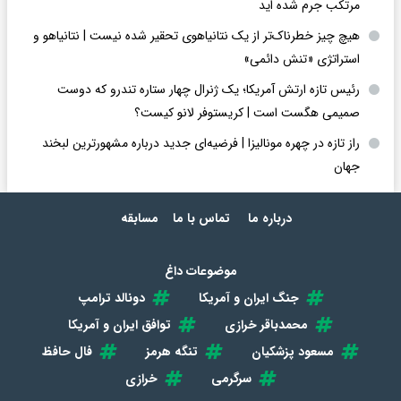
مرتکب جرم شده اید
هیچ چیز خطرناک‌تر از یک نتانیاهوی تحقیر شده نیست | نتانیاهو و
استراتژی «تنش دائمی»
رئیس تازه ارتش آمریکا؛ یک ژنرال چهار ستاره تندرو که دوست
صمیمی هگست است | کریستوفر لانو کیست؟
راز تازه در چهره مونالیزا | فرضیه‌ای جدید درباره مشهورترین لبخند
جهان
درباره ما
تماس با ما
مسابقه
موضوعات داغ
جنگ ایران و آمریکا
دونالد ترامپ
محمدباقر خرازی
توافق ایران و آمریکا
مسعود پزشکیان
تنگه هرمز
فال حافظ
سرگرمی
خرازی