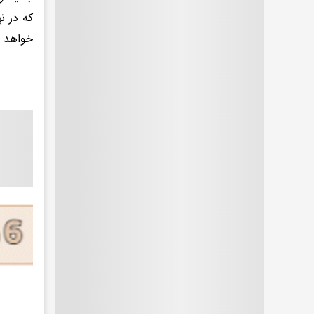
که در ن
خواهد 