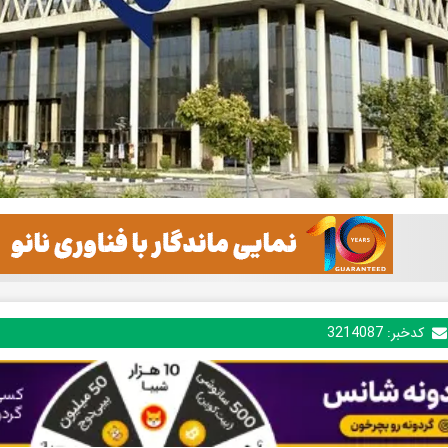
کدخبر:
3214087