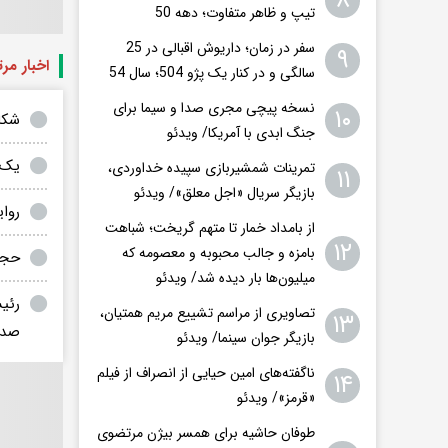
۸
تیپ و ظاهر متفاوت؛ دهه 50
سفر در زمان؛ داریوش اقبالی در 25
۹
اخبار مر
سالگی و در کنار یک پژو 504؛ سال 54
نسخه پیچی مجری صدا و سیما برای
۱۰
شکایت
جنگ ابدی با آمریکا/ ویدئو
یک 
تمرینات شمشیربازی سپیده خداوردی،
۱۱
بازیگر سریال «اجل معلق»/ ویدئو
روا
از بامداد خمار تا متهم گریخت؛ شباهت
۱۲
بامزه و جالب محبوبه و معصومه که
حجت
میلیون‌ها بار دیده شد/ ویدئو
رئی
تصاویری از مراسم تشییع مریم همتیان،
۱۳
صدا
بازیگر جوان سینما/ ویدئو
ناگفته‌های امین حیایی از انصراف از فیلم
۱۴
«قرمز»/ ویدئو
طوفان حاشیه برای همسر بیژن مرتضوی