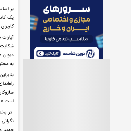
بر اساس
یک کانا
کاربران
شکایت ا
به محتو
راه‌اند
سازوکار
است.»
در بخشی
نگرانی 
جدید و