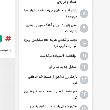
اعتماد و تراژدی
پایان آفرودسواری بی‌ضابطه در ایران فرا
۸
می‌رسد؟
سفیر ژاپن در ایران آهنگ سریال اوشین
۹
را نواخت
مجید واشقانی هزینه ۱۵۰ میلیاردی پروژه
۱۰
اش را تکذیب کرد
با دوستا
۱۱
ابوالقاسم قاسم‌زاده درگذشت
۱۲
استایل جدید صابر ابر
بازیگر زن مشهور از سینما خداحافظی
۱۳
کرد
مغز متفکر گوگل از سمت خود کناره‌گیری
۱۴
کرد
هادی حجازی‌فر از ابراز عشق به این
۱۵