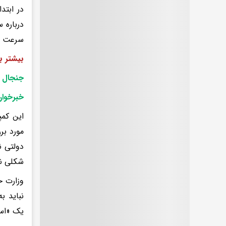
در ابتد
درباره 
سرعت در
بیشتر ب
جنجال ز
خبرخوان
این کمپ
مورد بر
دولتی ن
شکلی نا
وزارت خ
نباید ب
یک «است