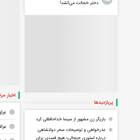
دختر خجالت می‌کشد!
اخبار مر
پربازدید‌ها
عراق ۲۰ سامانه پدافند هوایی ضد پهپاد از
بازیگر زن مشهور از سینما خداحافظی کرد
عرا
عذرخواهی و توضیحات سحر دولتشاهی
درباره استوری جنجالی؛ هیچ قصدی برای