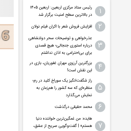
رئیس ستاد مرکزی اربعین: اربعین ۱۴۰۵
۱
در بالاترین سطح امنیت برگزار شد
۲
افزایش فروش شعر با اکران فیلم نولان
عذرخواهی و توضیحات سحر دولتشاهی
۳
درباره استوری جنجالی؛ هیچ قصدی
برای بی‌احترامی به اذان نداشتم
بزرگترین آرزوی مهران غفوریان، بازی در
۴
این نقش است!
راز شگفت‌انگیز یک سوراخ کلید در رم؛
۵
منظره‌ای که سه کشور را هم‌زمان به
نمایش می‌گذارد
۶
محمد حقیقی درگذشت
هایده: من غمگین‌ترین خواننده دنیا
۷
هستم» | گفت‌وگویی صریح از عشق،