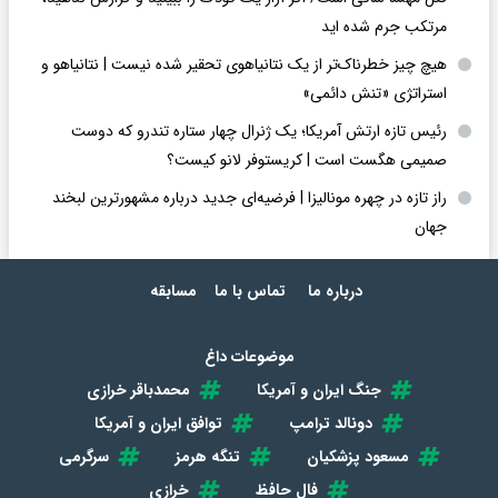
مرتکب جرم شده اید
هیچ چیز خطرناک‌تر از یک نتانیاهوی تحقیر شده نیست | نتانیاهو و
استراتژی «تنش دائمی»
رئیس تازه ارتش آمریکا؛ یک ژنرال چهار ستاره تندرو که دوست
صمیمی هگست است | کریستوفر لانو کیست؟
راز تازه در چهره مونالیزا | فرضیه‌ای جدید درباره مشهورترین لبخند
جهان
درباره ما
تماس با ما
مسابقه
موضوعات داغ
جنگ ایران و آمریکا
محمدباقر خرازی
دونالد ترامپ
توافق ایران و آمریکا
مسعود پزشکیان
تنگه هرمز
سرگرمی
فال حافظ
خرازی