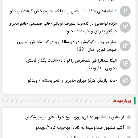
۱۱
عاشقانه‌های جذاب اسماعیل و یلدا که اجازه پخش گرفت/ ویدئو
مژده لواسانی در کنسرت علیرضا قربانی؛ قاب صمیمی خانم مجری
۱۲
در کنار پدرش و خواننده محبوب
سفر در زمان؛ گوگوش در دو سالگی و در کنار مادرش نسرین
۱۳
صبحی‌نوری؛ سال 1331
الیکا عبدالرزاقی همسرش را لو داد؛ «اتفاقا بگذار فحش
۱۴
بخوری...»/ ویدئو
۱۵
خانم بازیگر: هرگز مهران مدیری را نمی‌بخشم!/ ویدئو
پربازدید‌ها
از معین تا شادمهر عقیلی؛ روی موج حرف های تازه پزشکیان
آشپز مشهور صداوسیما به کانادا مهاجرت کرد؟/ ویدئو
مازیار لرستانی به تلویزیون برگشت