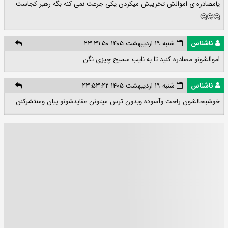
یامصادره ی اموالش تخریبش میکردن یکی جرعت نمی کنه بگه رهبر کجاست
🤔🤔🤔
ناشناس
شنبه ۱۹ اردیبهشت ۱۴۰۵ ۲۳:۳۱:۵۰
اموالشونو مصادره کنید تا به نایب مسیح چیزی نگن
ناشناس
شنبه ۱۹ اردیبهشت ۱۴۰۵ ۲۳:۵۳:۲۲
خوشبحالشون راحت وآسوده وبدون ترس میتونن عقایدشونو بیان ومنتشرکنن