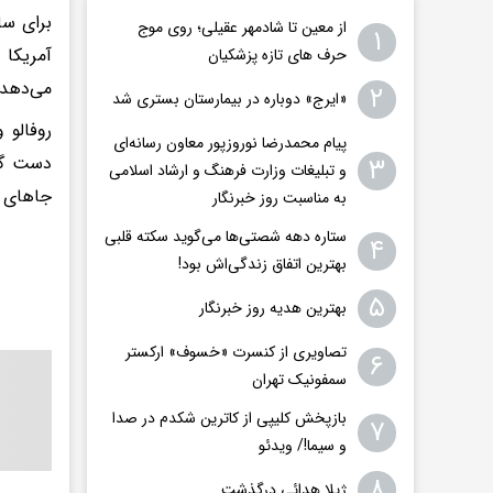
برای سا
از معین تا شادمهر عقیلی؛ روی موج
۱
حرف های تازه پزشکیان
می‌دهد.
۲
«ایرج» دوباره در بیمارستان بستری شد
روفالو 
پیام محمدرضا نوروزپور معاون رسانه‌ای
دست گرف
۳
و تبلیغات وزارت فرهنگ و ارشاد اسلامی
جاهای د
به مناسبت روز خبرنگار
ستاره دهه شصتی‌ها می‌گوید سکته قلبی
۴
بهترین اتفاق زندگی‌اش بود!
۵
بهترین هدیه روز خبرنگار
تصاویری از کنسرت «خسوف» ارکستر
۶
سمفونیک تهران
بازپخش کلیپی از کاترین شکدم در صدا
۷
و سیما!/ ویدئو
۸
ژیلا هدائی درگذشت