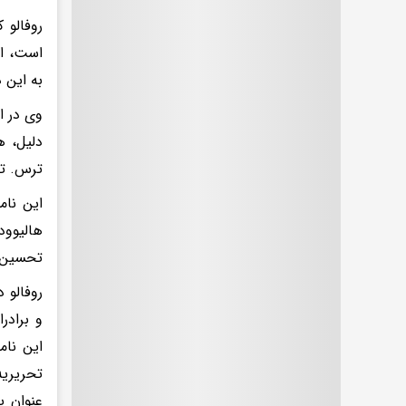
روفالو 
است، اف
به این 
وی در ا
دلیل، ه
ترس. تر
هالیوود
تحسین‌ش
و برادر
این نام
تحریریه
عنوان ی