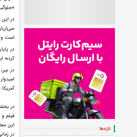
«جلوگیری
در این 
سی‌ان‌ا
است و آ
در پایا
کرده؛ ا
امیدوار
آمریکا 
فیلم و 
این معا
تازه‌ها
در زمان