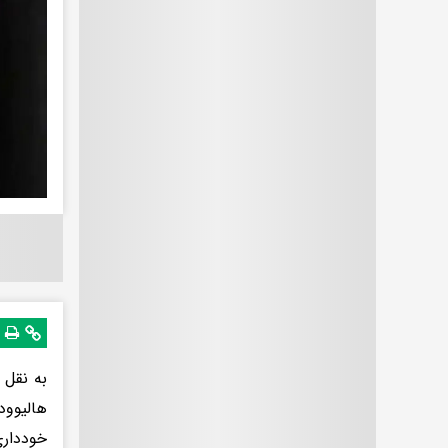
به نقل 
هالیوود
خودداری