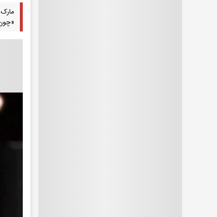
مارک 
«چون 