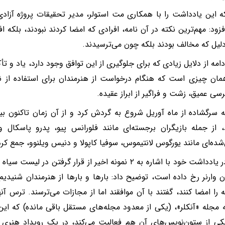
که این یادداشت را با همکاری مت استولر، مدیر تحقیقات پروژه آزاد
زود: مهم‌ترین نکته در آن نامه، افرادی که امضا کردند نبودند، بلکه اف
دلیل که مخالف بودند بلکه چون می‌ترسیدند.
دامه از دلایل زیادی که برای جلوگیری از این توافق وجود دارد، یاد و ت
مان چیزی است که هنگام درخواست از هنرمندان برای استفاده از ن
سی عمیق، زشت و فراگیر از ابراز عقیده.
، از جمله بازیگران برجسته‌ای مانند فلورانس پیو، پدرو پاسکال و 
ده‌ای مانند یورگوس لانتیموس، سوفیا کاپولا و دنیس ویلنوو، جمع‌ کر
روفالو در یادداشت خود با اشاره به ۲ نمونه اخیر از قرار گرفتن
ان وارنر رخ داده است، توضیح داد: بارها و بارها از هنرمندان شنیدیم
ه را امضا کنند، گفتند با آن موافقند اما از مجازات می‌ترسند. ترس آ
 مجله «آنکلر»، (یکی از معدود مجله‌های مستقل باقی مانده) که این
کی از ستون‌نویس‌های آن هم فعالیت می‌کند، در یک رویداد هنری 