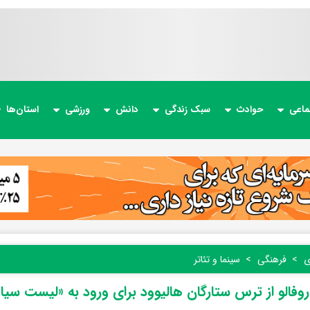
ماعی
حوادث
سبک زندگی
دانش
ورزشی
استان‌ها
ی
فرهنگی
سینما و تئاتر
وفالو از ترس ستارگان هالیوود برای ورود به «لیست سیاه