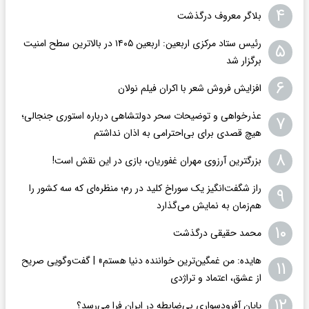
۴
بلاگر معروف درگذشت
رئیس ستاد مرکزی اربعین: اربعین ۱۴۰۵ در بالاترین سطح امنیت
۵
برگزار شد
۶
افزایش فروش شعر با اکران فیلم نولان
عذرخواهی و توضیحات سحر دولتشاهی درباره استوری جنجالی؛
۷
هیچ قصدی برای بی‌احترامی به اذان نداشتم
۸
بزرگترین آرزوی مهران غفوریان، بازی در این نقش است!
راز شگفت‌انگیز یک سوراخ کلید در رم؛ منظره‌ای که سه کشور را
۹
هم‌زمان به نمایش می‌گذارد
۱۰
محمد حقیقی درگذشت
هایده: من غمگین‌ترین خواننده دنیا هستم» | گفت‌وگویی صریح
۱۱
از عشق، اعتماد و تراژدی
۱۲
پایان آفرودسواری بی‌ضابطه در ایران فرا می‌رسد؟