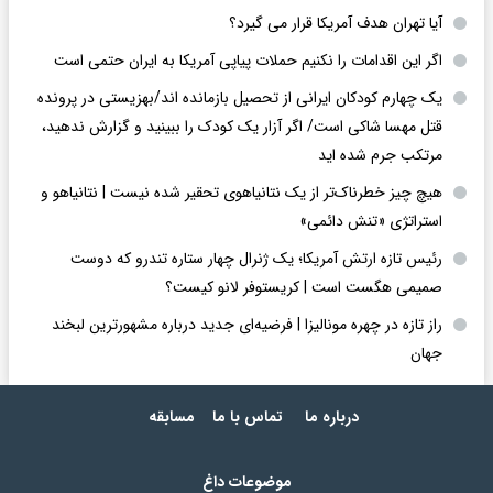
آیا تهران هدف آمریکا قرار می گیرد؟
اگر این اقدامات را نکنیم حملات پیاپی آمریکا به ایران حتمی است
یک چهارم کودکان ایرانی از تحصیل بازمانده اند/بهزیستی در پرونده
قتل مهسا شاکی است/ اگر آزار یک کودک را ببینید و گزارش ندهید،
مرتکب جرم شده اید
هیچ چیز خطرناک‌تر از یک نتانیاهوی تحقیر شده نیست | نتانیاهو و
استراتژی «تنش دائمی»
رئیس تازه ارتش آمریکا؛ یک ژنرال چهار ستاره تندرو که دوست
صمیمی هگست است | کریستوفر لانو کیست؟
راز تازه در چهره مونالیزا | فرضیه‌ای جدید درباره مشهورترین لبخند
جهان
درباره ما
تماس با ما
مسابقه
موضوعات داغ