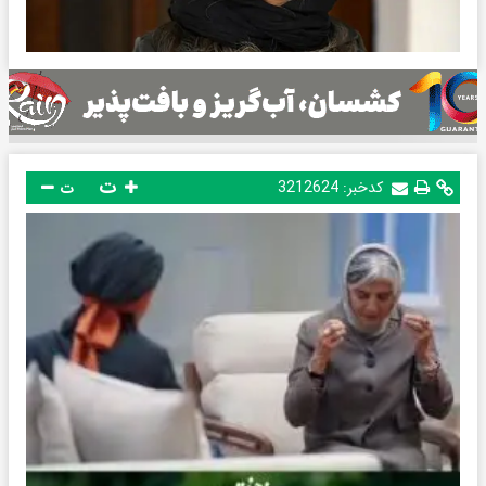
ت
کدخبر:
3212624
ت