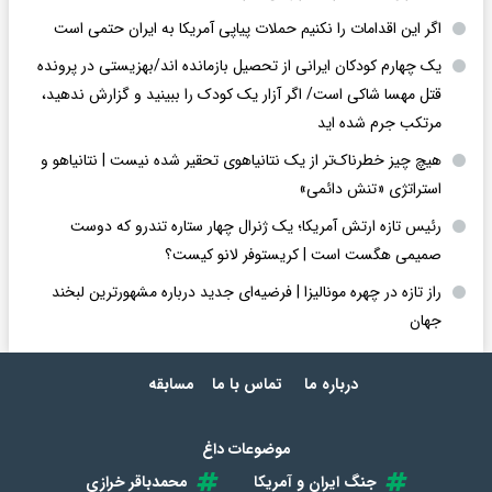
اگر این اقدامات را نکنیم حملات پیاپی آمریکا به ایران حتمی است
یک چهارم کودکان ایرانی از تحصیل بازمانده اند/بهزیستی در پرونده
قتل مهسا شاکی است/ اگر آزار یک کودک را ببینید و گزارش ندهید،
مرتکب جرم شده اید
هیچ چیز خطرناک‌تر از یک نتانیاهوی تحقیر شده نیست | نتانیاهو و
استراتژی «تنش دائمی»
رئیس تازه ارتش آمریکا؛ یک ژنرال چهار ستاره تندرو که دوست
صمیمی هگست است | کریستوفر لانو کیست؟
راز تازه در چهره مونالیزا | فرضیه‌ای جدید درباره مشهورترین لبخند
جهان
درباره ما
تماس با ما
مسابقه
موضوعات داغ
جنگ ایران و آمریکا
محمدباقر خرازی