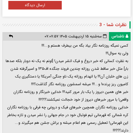
ارسال دیدگاه
نظرات شما - 3
ناشناس
سه‌شنبه ۱۵ اردیبهشت ۱۴۰۵ ۰۷:۰۷:۵۷
کسی نمیگه روزنامه نگار بیاد بگه من بیطرف هستم و...!!!
ولی یه سوال!!!
به نظرت کسانی که خبر دروغ و فیک انشر میدن! [اونم نه یک نه دوبار بلکه صدها
بار] مثل خبر ساقط شدن روزانه چندین فروند جنگده اف۳۵! و اسیرگرفته شدن
زن های خلبان آن!!! یا انهدام روزانه یک ناو جنگی آمریکا! یا دستگیری یک
کامیون ریز پرنده! و...!!! میشه اسمشون روزنامه نگار گذاشت؟!!!
خبر های همین دیروز را یک بار مرور کنید!!! خدایی خبرنگار و روزنامه نگاران
واقعی! با مرور خبرهای دیروز از خود خجالت نمیکشند؟؟؟‌!!!
خدایی روزنامه نگاران همچین خبرهای فیک و دروغی چه فرقی با روزنامه نگاران
کره شمالی که قهرمانی تیم فوتبال خود در جام جهانی را نشر میدن و تازه بخاطر
این قهرمانی! تعطیل رسمی هم اعلام میشه و براش جشن هم میگیرند و...
دارند؟؟؟!!!