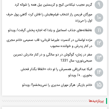
۹
گریم عجیب نیکلاس کیج و کریستین بیل همه را شوکه کرد
مورگان فریمن راز انتخاب فیلم‌هایش را فاش کرد؛ گاهی پول حرف
۱۰
اول را می‌زند
۱۱
عاشقانه‌های جذاب اسماعیل و یلدا که اجازه پخش گرفت/ ویدئو
مژده لواسانی در کنسرت علیرضا قربانی؛ قاب صمیمی خانم مجری
۱۲
در کنار پدرش و خواننده محبوب
سفر در زمان؛ گوگوش در دو سالگی و در کنار مادرش نسرین
۱۳
صبحی‌نوری؛ سال 1331
الیکا عبدالرزاقی همسرش را لو داد؛ «اتفاقا بگذار فحش
۱۴
بخوری...»/ ویدئو
۱۵
خانم بازیگر: هرگز مهران مدیری را نمی‌بخشم!/ ویدئو
پربازدید‌ها