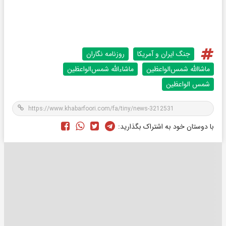
جنگ ایران و آمریکا
روزنامه نگاران
ماشاالله شمس‌الواعظین
ماشاءالله شمس‌الواعظین
شمس الواعظین
با دوستان خود به اشتراک بگذارید: