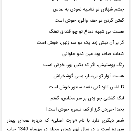
چشم شهلای تو تشبیه نمودن به عدس
گفتن گردن تو حقه وافور، خوش است
هست بی شبهه دماغ تو چو قنداق تفنگ
گر بر آن نیش زند یک دو سه زنبور، خوش است
کله‌ات صاف بود عین کدو حلوائی
رنگ پوستیش، اگر که بکنی بور، خوش است
هست آواز تو بی‌ساز، بسی گوشخراش
تا نفس تازه کنی نغمه سنتور خوش است
لنگه کفشی چو زدی بر سر مخلص، گفتم:
بخدا خوردن گرز از کف تیمور، خوش است!
شعر دیگری دارد با نام «وارث اصلی» که درباره عمه‌ای بیمار
سروده است و در سال نهم همان مجله در مهرماه 1349 چاپ