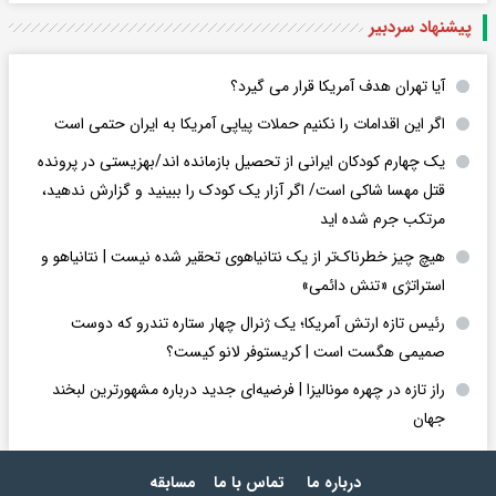
پیشنهاد سردبیر
آیا تهران هدف آمریکا قرار می گیرد؟
اگر این اقدامات را نکنیم حملات پیاپی آمریکا به ایران حتمی است
یک چهارم کودکان ایرانی از تحصیل بازمانده اند/بهزیستی در پرونده
قتل مهسا شاکی است/ اگر آزار یک کودک را ببینید و گزارش ندهید،
مرتکب جرم شده اید
هیچ چیز خطرناک‌تر از یک نتانیاهوی تحقیر شده نیست | نتانیاهو و
استراتژی «تنش دائمی»
رئیس تازه ارتش آمریکا؛ یک ژنرال چهار ستاره تندرو که دوست
صمیمی هگست است | کریستوفر لانو کیست؟
راز تازه در چهره مونالیزا | فرضیه‌ای جدید درباره مشهورترین لبخند
جهان
درباره ما
تماس با ما
مسابقه