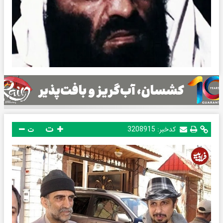
ت
کدخبر:
3208915
ت