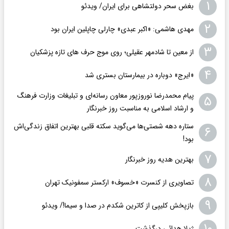
۱
بغض سحر دولتشاهی برای ایران/ ویدئو
۲
مهدی هاشمی: «اکبر عبدی» چارلی چاپلین ایران بود
۳
از معین تا شادمهر عقیلی؛ روی موج حرف های تازه پزشکیان
۴
«ایرج» دوباره در بیمارستان بستری شد
پیام محمدرضا نوروزپور معاون رسانه‌ای و تبلیغات وزارت فرهنگ
۵
و ارشاد اسلامی به مناسبت روز خبرنگار
ستاره دهه شصتی‌ها می‌گوید سکته قلبی بهترین اتفاق زندگی‌اش
۶
بود!
۷
بهترین هدیه روز خبرنگار
۸
تصاویری از کنسرت «خسوف» ارکستر سمفونیک تهران
۹
بازپخش کلیپی از کاترین شکدم در صدا و سیما!/ ویدئو
۱۰
ژیلا هدائی درگذشت