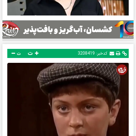
ت
کدخبر:
3208419
ت