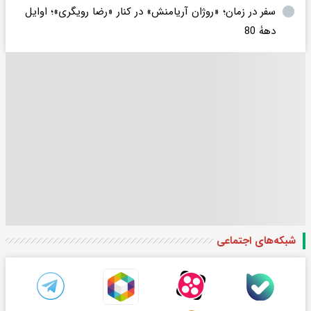
سفر در زمان؛ «روژان آریامنش» در کنار «رضا رویگری»؛ اوایل
دهۀ 80
شبکه‌های اجتماعی