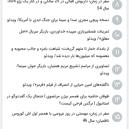
سفر در زمان؛ داریوش اقبالی در 25 سالگی و در کنار یک پژو 504؛
۸
سال 54
۹
نسخه پیچی مجری صدا و سیما برای جنگ ابدی با آمریکا/ ویدئو
تمرینات شمشیربازی سپیده خداوردی، بازیگر سریال «اجل
۱۰
معلق»/ ویدئو
از بامداد خمار تا متهم گریخت؛ شباهت بامزه و جالب محبوبه و
۱۱
معصومه که میلیون‌ها بار دیده شد/ ویدئو
تصاویری از مراسم تشییع مریم همتیان، بازیگر جوان سینما/
۱۲
ویدئو
۱۳
ناگفته‌های امین حیایی از انصراف از فیلم «قرمز»/ ویدئو
طوفان حاشیه برای همسر بیژن مرتضوی | جنجال یک گفت‌وگو در
۱۴
استانبول | نرگس فرخی کیست؟
سفر در زمان؛ مهستی در روز عروسی با همسر اول اش کوروس
۱۵
ناظمیان؛ سال 46