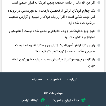
اگر این اقدامات را نکنیم حملات پیاپی آمریکا به ایران حتمی است
یک چهارم کودکان ایرانی از تحصیل بازمانده اند/بهزیستی در پرونده
قتل مهسا شاکی است/ اگر آزار یک کودک را ببینید و گزارش ندهید،
مرتکب جرم شده اید
هیچ چیز خطرناک‌تر از یک نتانیاهوی تحقیر شده نیست | نتانیاهو و
استراتژی «تنش دائمی»
رئیس تازه ارتش آمریکا؛ یک ژنرال چهار ستاره تندرو که دوست
صمیمی هگست است | کریستوفر لانو کیست؟
راز تازه در چهره مونالیزا | فرضیه‌ای جدید درباره مشهورترین لبخند
جهان
درباره ما
تماس با ما
مسابقه
موضوعات داغ
جنگ ایران و آمریکا
دونالد ترامپ