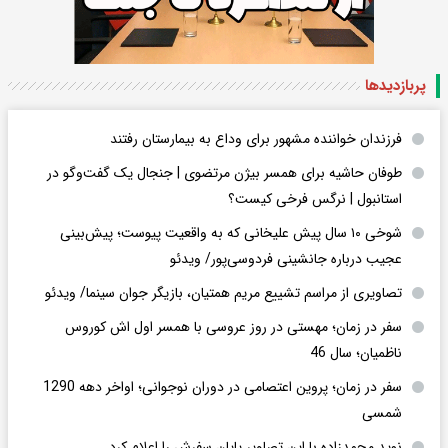
پربازدید‌ها
فرزندان خواننده مشهور برای وداع به بیمارستان رفتند
طوفان حاشیه برای همسر بیژن مرتضوی | جنجال یک گفت‌وگو در
استانبول | نرگس فرخی کیست؟
شوخی ۱۰ سال پیش علیخانی که به واقعیت پیوست؛ پیش‌بینی
عجیب درباره جانشینی فردوسی‌پور/ ویدئو
تصاویری از مراسم تشییع مریم همتیان، بازیگر جوان سینما/ ویدئو
سفر در زمان؛ مهستی در روز عروسی با همسر اول اش کوروس
ناظمیان؛ سال 46
سفر در زمان؛ پروین اعتصامی در دوران نوجوانی؛ اواخر دهه 1290
شمسی
نوید محمدزاده با این تصاویر پایان سفرش را اعلام کرد