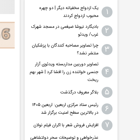
یک ازدواج مخفیانه دیگر | دو چهره
۱
محبوب ازدواج کردند
بادیگارد نیوشا ضیغمی در مسجد شهرک
۲
غرب/ ویدئو
چرا تصاویر مصاحبه کنندگان با پزشکیان
۳
منتشر نشد؟
تصاویر دوربین مداربسته ویدئوی آزار
۴
جنسی خواننده زن را افشا کرد | شهر بهم
ریخت
۵
بلاگر معروف درگذشت
رئیس ستاد مرکزی اربعین: اربعین ۱۴۰۵
۶
در بالاترین سطح امنیت برگزار شد
۷
افزایش فروش شعر با اکران فیلم نولان
عذرخواهی و توضیحات سحر دولتشاهی