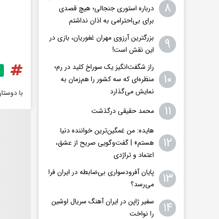
۸
درباره استوری جنجالی؛ هیچ قصدی
برای بی‌احترامی به اذان نداشتم
بزرگترین آرزوی مهران غفوریان، بازی در
۹
این نقش است!
راز شگفت‌انگیز یک سوراخ کلید در رم؛
۱۰
منظره‌ای که سه کشور را هم‌زمان به
نمایش می‌گذارد
با دوستا
۱۱
محمد حقیقی درگذشت
هایده: من غمگین‌ترین خواننده دنیا
۱۲
هستم» | گفت‌وگویی صریح از عشق،
اعتماد و تراژدی
پایان آفرودسواری بی‌ضابطه در ایران فرا
۱۳
می‌رسد؟
سفیر ژاپن در ایران آهنگ سریال اوشین
۱۴
را نواخت