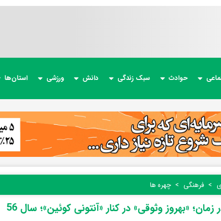
ماعی
حوادث
سبک زندگی
دانش
ورزشی
استان‌ها
ی
فرهنگی
چهره ها
 زمان؛ «بهروز وثوقی» در کنار «آنتونی کوئین»؛ سال 56