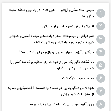
رئیس ستاد مرکزی اربعین: اربعین ۱۴۰۵ در بالاترین سطح امنیت
۱
برگزار شد
۲
افزایش فروش شعر با اکران فیلم نولان
عذرخواهی و توضیحات سحر دولتشاهی درباره استوری جنجالی؛
۳
هیچ قصدی برای بی‌احترامی به اذان نداشتم
۴
بزرگترین آرزوی مهران غفوریان، بازی در این نقش است!
راز شگفت‌انگیز یک سوراخ کلید در رم؛ منظره‌ای که سه کشور را
۵
هم‌زمان به نمایش می‌گذارد
۶
محمد حقیقی درگذشت
هایده: من غمگین‌ترین خواننده دنیا هستم» | گفت‌وگویی صریح
۷
از عشق، اعتماد و تراژدی
۸
پایان آفرودسواری بی‌ضابطه در ایران فرا می‌رسد؟