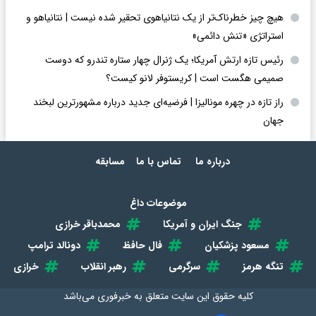
هیچ چیز خطرناک‌تر از یک نتانیاهوی تحقیر شده نیست | نتانیاهو و
استراتژی «تنش دائمی»
رئیس تازه ارتش آمریکا؛ یک ژنرال چهار ستاره تندرو که دوست
صمیمی هگست است | کریستوفر لانو کیست؟
راز تازه در چهره مونالیزا | فرضیه‌ای جدید درباره مشهورترین لبخند
جهان
درباره ما
تماس با ما
مسابقه
موضوعات داغ
جنگ ایران و آمریکا
محمدباقر خرازی
مسعود پزشکیان
فال حافظ
دونالد ترامپ
تنگه هرمز
سرگرمی
رهبر انقلاب
خرازی
کلیه حقوق این سایت متعلق به
خبرفوری
می‌باشد