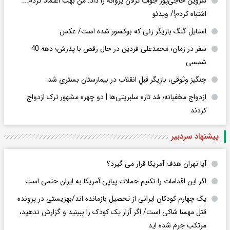
شروین حاجی‌پور جواب ترلان پروانه را داد: من بهت اعتماد کردم...
اشتباه کردم!/ ویدئو
استایل گنگ بازیگر زنی که بوکسور شده است/ عکس
سفر در زمان؛ محمدعلی فردین در حال رقص با پدرش؛ دهه 40
شمسی
چنگیز وثوقی، بازیگر قبلِ انقلاب در بیمارستان بستری شد
ازدواج مخفیانه؛ مُد تازه سلبریتی‌ها | دو چهره مشهور ترک ازدواج
کردند
پیشنهاد سردبیر
آیا تهران هدف آمریکا قرار می گیرد؟
اگر این اقدامات را نکنیم حملات پیاپی آمریکا به ایران حتمی است
یک چهارم کودکان ایرانی از تحصیل بازمانده اند/بهزیستی در پرونده
قتل مهسا شاکی است/ اگر آزار یک کودک را ببینید و گزارش ندهید،
مرتکب جرم شده اید