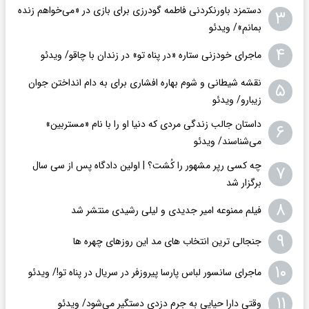
دستمزد باورنکردنی فاطمه گودرزی برای بازی در «می‌خواهم زنده
۳
بمانم»/ ویدئو
۴
ماجرای خودزنی ستاره «در پناه تو» در زندان با چاقو/ ویدئو
نقشه شیطانی و شوم بهاره افشاری برای به دام انداختن جوان
۵
زیبارو/ ویدئو
داستان جالب زندگی مردی که دنیا او را با نام «مستربین»
۶
می‌شناسند/ ویدئو
چه کسی رپر مشهور را کُشت؟ | اولین دادگاه پس از سی سال
۷
برگزار شد
۸
فیلم ممنوعه امیر جدیدی و لیلی رشیدی منتشر شد
۹
جنجالی ترین انتخاب های مد این روزهای چهره ها
۱۰
ماجرای سانسور لباس پارسا پیروزفر در سریال در پناه تو!/ ویدئو
۱۱
وقتی دارا حیایی به جرم دزدی دستگیر می‌شود/ ویدئو