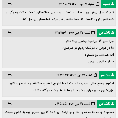
حمید
شنبه ۲۱ تیر ۱۴۰۴ ۱۷:۲۵:۳۱
تا چند سال پیش چرا صدای مردمت نبودی برو افغانستان دست ملتت رو بگیر و
کمکشون کن ؟؟انشاا..که خدا مشکل کل مردم افغانستان رو حل کنه
ناشناس
شنبه ۲۱ تیر ۱۴۰۴ ۱۷:۳۱:۴۶
چرا نمی گه ایرانیها بهشون پناه دادن
ما در عوض با موشک زدیم تو سرشون
آب هیرمند رو بیتیم و...
بندازیدشون بیرون
ملا عمر
شنبه ۲۱ تیر ۱۴۰۴ ۱۷:۳۴:۴۴
ایشون وضع مالی خوبی داره،انشالله با اخراج ایشون میتونه بره به هم وطنای
عزیزشون که برادران و خواهران ما هستن کمک بکنه،انشالله
ناشناس
شنبه ۲۱ تیر ۱۴۰۴ ۱۷:۳۵:۵۵
تقصیره ایرانه که به تو و امثال تو اینقدر رو داده که پرو شدی. برو به کشور خودت