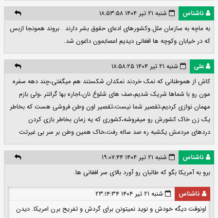
ناشناس
شنبه ۲۱ تیر ۱۴۰۴ ۱۸:۵۳:۵۸
به ماچه به سازمان ملل.وکشورهای ادعای حقوق بشر دارند . بروند همونجا ازبس
که در خیابان وکوچه ها افغانی دیدیم اعصابمون داغون شد.
علی
شنبه ۲۱ تیر ۱۴۰۴ ۱۸:۵۸:۲۵
کاش از هموطنانی که نمک خردند نمکدان شکستند هم میگفتی،چند دهه سفره
مون رو با شماها شریک شدیم،صف های شلوغ نان،اجاره بها گرانتر ،ولی بازم
مهمان نوازی کردیم،تقصیر شما نیست،تقصیر اون وطن فروشی هست که بخاطر
یک زن خاک کشورش رو میفروشه،کشوری که یه زمان بخاطر بازی کردن
دردهای مردمش یکشبه ره صد ساله رفت،خاک همین وطن بر سر بی غیرتت
ناشناس
شنبه ۲۱ تیر ۱۴۰۴ ۱۹:۰۷:۴۴
برو به آمریکا بگو که طالبان رو آورد بالای سر افغانی ها.
ناشناس
شنبه ۲۱ تیر ۱۴۰۴ ۲۳:۱۴:۳۴
اونوقت دیگه خودش و نوید نمیتونن برای گردش و تفریح برن امریکا. دیدن