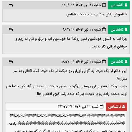
ناشناس
شنبه ۲۱ تیر ۱۴۰۴ ۱۸:۱۶:۴۲
خاااموش باش چشم سفید نمک نشناس
ناشناس
شنبه ۲۱ تیر ۱۴۰۴ ۱۸:۱۷:۱۶
چرا اینا به کشور خودشون نمی روند؟ ما خودمون اب و برق و نان نداریم و
جوانان ایرانی کار ندارند .
ناشناس
شنبه ۲۱ تیر ۱۴۰۴ ۱۸:۲۰:۲۹
این خانم از یک طرف بد گویی ایران رو میکنه از یک طرف کلاه افغانی به سر
میزاره!
خوب تو که اینقدر وطن پرستی برگرد به وطن خودت و اونجا رو آباد کن حتماً هم
نوید محمد زاده رو با خودت ببر که شده بلند گوی افغانی ها!
ناشناس
شنبه ۲۱ تیر ۱۴۰۴ ۲۳:۰۷:۳۱
🤣🤣🤣🤣🤣🤣🤣🤣🤣🤣🤣😂🤣🤣🤣😂😂😂🤣🤣😂😂😂🤣🤣🤣😂😂😂🤣
🤣🤣🤣🤣🤣🤣🤣🤣😂😂😂😂😂🤣🤣🤣🤣🤣😂😂😂😂😂😂😂😂😂😂 یادمه
یه فیلم بود فامیل بازیگرش که نوید نبود البته یه بازیگر دیگه بود فامیلش