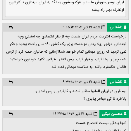
ایران توسریخورش ملسه و هرکدومشون یه لگد به ایران میندازن تا کارشون
اونطرف بهتر راه بیفته
ناشناس
شنبه ۲۱ تیر ۱۴۰۴ ۱۹:۲۵:۱۴
درخواست اکثریت مردم ایران هست چه از نظر اقتصادی چه امنیتی وچه
اجتماعی مهاجر زیاد یعنی مزاحمت برای یک کشور ،۴۶سال راحت بودید و فکر
نمی کردید که روزی مهمانی تمام خواهد شد!؟زمانی که طالبان حمله کرد از ترس
همه چیز را رها کردید و فرار کردید پس انقدر اعتراض نکنید خودتون خواستید
طالبان حکمفرما باشه ،به سلامت مهمانی تمام شد
ناشناس
شنبه ۲۱ تیر ۱۴۰۴ ۱۹:۳۷:۱۰
نیم قرن در ایران افغانها ساکن شدند و کارکردن و پس انداز و...
بالاخره تا کی مهاجر پذیری ؟
محسن بیگی
شنبه ۲۱ تیر ۱۴۰۴ ۱۹:۳۷:۱۸
آنجا زندگی نیست افتضاح هست
نمی تواند درس بخواند بیرون برود؟