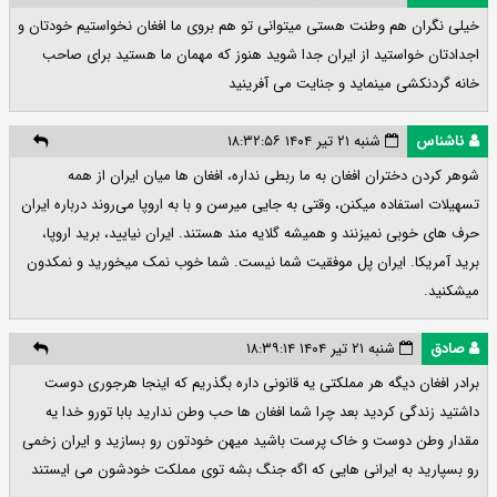
خیلی نگران هم وطنت هستی میتوانی تو هم بروی ما افغان نخواستیم خودتان و
اجدادتان خواستید از ایران جدا شوید هنوز که مهمان ما هستید برای صاحب
خانه گردنکشی مینماید و جنایت می آفرینید
ناشناس
شنبه ۲۱ تیر ۱۴۰۴ ۱۸:۳۲:۵۶
شوهر کردن دختران افغان به ما ربطی نداره، افغان ها میان ایران از همه
تسهیلات استفاده میکنن، وقتی به جایی میرسن و با به اروپا می‌روند درباره ایران
حرف های خوبی نمیزنند و همیشه گلایه مند هستند. ایران نیایید، برید اروپا،
برید آمریکا. ایران پل موفقیت شما نیست. شما خوب نمک میخورید و نمکدون
میشکنید.
صادق
شنبه ۲۱ تیر ۱۴۰۴ ۱۸:۳۹:۱۴
برادر افغان دیگه هر مملکتی یه قانونی داره بگذریم که اینجا هرجوری دوست
داشتید زندگی کردید بعد چرا شما افغان ها حب وطن ندارید بابا تورو خدا یه
مقدار وطن دوست و خاک پرست باشید میهن خودتون رو بسازید و ایران زخمی
رو بسپارید به ایرانی هایی که اگه جنگ بشه توی مملکت خودشون می ایستند