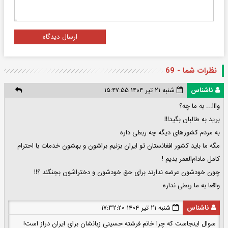
ارسال دیدگاه
نظرات شما - 69
ناشناس
شنبه ۲۱ تیر ۱۴۰۴ ۱۵:۴۷:۵۵
وااا... به ما چه؟
برید به طالبان بگید!!!
به مردم کشورهای دیگه چه ربطی داره
مگه ما باید کشور افغانستان تو ایران بزنیم براشون و بهشون خدمات با احترام
کامل مادام‌العمر بدیم !
چون خودشون عرضه ندارند برای حق خودشون و دختراشون بجنگند ؟!!
واقعا به ما ربطی نداره
ناشناس
شنبه ۲۱ تیر ۱۴۰۴ ۱۷:۳۲:۲۰
سوال اینجاست که چرا خانم فرشته حسینی زبانشان برای ایران دراز است!