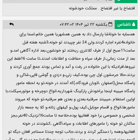
افتضاح یا غیر افتضاح . مملکت خودشونه
ناشناس
یکشنبه ۲۲ تیر ۱۴۰۴ ۰۷:۴۲:۰۲
همسایه ما خونةشا پارسال داد به همین همشهریا همین خانم،اسما برای
خانواده4نفره اجاره کردند،ولی 24 نفر چپیدند تو خونه،3شنبه هفته قبل
ساعت11صبح اول از طرف کلانتری ریختند تو خونشون،بعد اداره آگاهی امد،و
بعد از مدت زمانی،از طرف سپاه و حفاظت و اطلاعات امدند،تا ساعت 16فقط این
نیروها،افرادیکه با این خانواده در رفت و آمد و تماس بودند جمع آوری کردند و
بردند،حالا جرمشون اول چی بوده،کیف زنی،و‌ دزدی و گوشی قاپی،شاکی و
پاسگاه محل(اصفهان ،اتوبان فرودگاه،)که آمدند در خونه،تو یه لحظه مامور
پاسگاه میبینه اینجا براخودش پارکینگ شهرداریه،انواع دوچرخه و موتورسیکلت،با
اولین استعلام ،میبینند سرقتیه،بعدی و بعدی هم سرقتیه،تو خونه که میروند
مامورها،انواع و اقسام موبایل،کیف پول،و کیفهای زنانه،و کلا یه جمعه بازار
شخصی و خصوصی برا خود افغانیها بوده،خلاصه تا ساعت16نزدیک 40نفر،بجز
ساکنان تو خونه را مامورهای اطلاعات و سپاه،اگاهی ،کشوندند در خونه
افغانیها،و‌همه را دستگیر کردند و بردند،جالب توجه چندتا مستاجر افغان دیگه تو
کوچه بودند،اونها هم این چند روزه پیداشون نیست،حالا اونا چه دسته گلی به آب