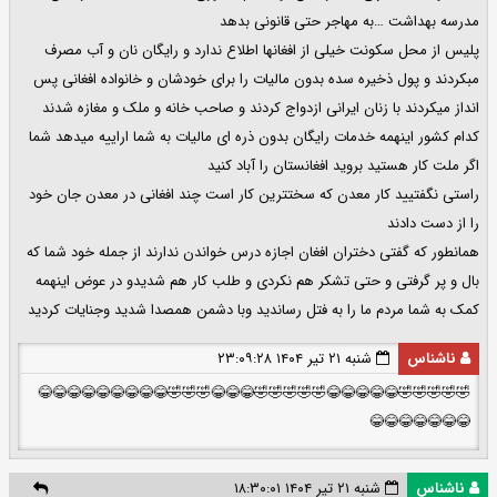
مدرسه بهداشت …به مهاجر حتی قانونی بدهد
پلیس از محل سکونت خیلی از افغانها اطلاع ندارد و رایگان نان و آب مصرف
مبکردند و پول ذخیره سده بدون مالیات را برای خودشان و خانواده افغانی پس
انداز میکردند با زنان ایرانی ازدواج کردند و صاحب خانه و ملک و مغازه شدند
کدام کشور اینهمه خدمات رایگان بدون ذره ای مالیات به شما اراییه میدهد شما
اگر ملت کار هستید بروید افغانستان را آباد کنید
راستی نگفتیید کار معدن که سختترین کار است چند افغانی در معدن جان خود
را از دست دادند
همانطور که گفتی دختران افغان اجازه درس خواندن ندارند از جمله خود شما که
بال و پر گرفتی و حتی تشکر هم نکردی و طلب کار هم شدیدو در عوض اینهمه
کمک به شما مردم ما را به فتل رساندید و‌با دشمن همصدا شدید و‌جنایات کردید
ناشناس
شنبه ۲۱ تیر ۱۴۰۴ ۲۳:۰۹:۲۸
🤣🤣🤣🤣🤣😂😂😂😂😂🤣🤣🤣🤣🤣😂😂😂🤣🤣🤣😂😂😂😂😂😂😂😂😂
😂😂😂😂😂😂😂
ناشناس
شنبه ۲۱ تیر ۱۴۰۴ ۱۸:۳۰:۰۱