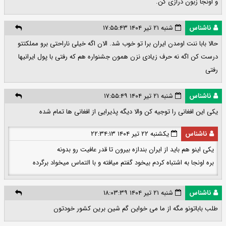
و اونجا زبون درازی کن.
ناشناس
شنبه ۲۱ تیر ۱۴۰۴ ۱۷:۵۵:۴۳
حالا بابا ننت اومدن ایران برا تو خوب شد. الان اگه خیلی ناراحتی برو مملکتتو
درست کن اگه نه حرف زیادی نزن همون جشنواره هم که رفتی با پول ایرانیها
رفتی
ناشناس
شنبه ۲۱ تیر ۱۴۰۴ ۱۷:۵۵:۴۹
یکی این افغانی را توجیه کن والا دیگه پذیرایی از افغانی ها تمام شده
ناشناس
یکشنبه ۲۲ تیر ۱۴۰۴ ۲۲:۳۴:۱۳
یکی اینو هم باید از ایران بندازه بیرون تا قدر عافیت رو بدونه
بره اونجا به اشتباه کردم بیخود گفتم میافته و با التماس میخواد برگرده
ناشناس
شنبه ۲۱ تیر ۱۴۰۴ ۱۸:۰۳:۳۹
طلب باباتونو مگه از ما می خواین گم شین برین کشور خودتون