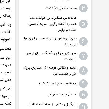
اکبر کر
۴
نیست، ب
محمد حقیقی درگذشت
رسانه ر
هایده: من غمگین‌ترین خواننده دنیا
۵
هستم» | گفت‌وگویی صریح از عشق،
وی افزو
اعتماد و تراژدی
ناشناس،
پایان آفرودسواری بی‌ضابطه در ایران فرا
همواره 
۶
می‌رسد؟
مهندسی 
سفیر ژاپن در ایران آهنگ سریال اوشین
۷
این مدر
را نواخت
«مهندسی
مجید واشقانی هزینه ۱۵۰ میلیاردی پروژه
۸
ذهن مرد
اش را تکذیب کرد
عمل شوی
۹
ابوالقاسم قاسم‌زاده درگذشت
اکبر کر
۱۰
استایل جدید صابر ابر
نیت بسی
بازیگر زن مشهور از سینما خداحافظی
۱۱