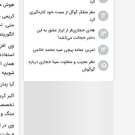
کرد
هوش مص
مغز متفکر گوگل از سمت خود کناره‌گیری
۱۲
کریمی د
کرد
حتی اخب
هادی حجازی‌فر از ابراز عشق به این
۱۳
الگوریت
دختر خجالت می‌کشد!
وی افزو
۱۴
تمرین عمامه پیچی سید محمد خاتمی
استفاده
نظر عجیب و متفاوت سینا حجازی درباره
۱۵
همان ان
گوگوش
شویم».
آیا زما
اکبر کر
تخصصی ب
جنگ و ف
وی در ا
«روایت 