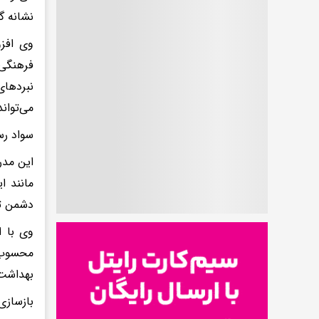
نشانه گ
وی افزو
فرهنگی 
نبردهای
می‌توان
سواد رس
این مدر
مانند ا
دشمن تب
وی با ا
محسوب 
بهداشت 
بازسازی