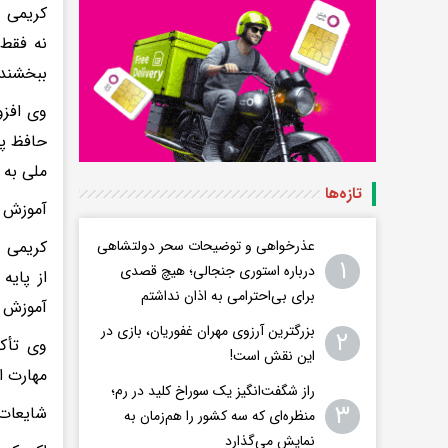
کریمی د
نه فقط 
ببخشند 
وی افزو
حافظ پی
ملی به 
تازه‌ها
آموزش ر
عذرخواهی و توضیحات سحر دولتشاهی
کریمی د
۱
درباره استوری جنجالی؛ هیچ قصدی
از پایه
برای بی‌احترامی به اذان نداشتم
آموزش ر
بزرگترین آرزوی مهران غفوریان، بازی در
۲
وی تأکی
این نقش است!
مهارت ا
راز شگفت‌انگیز یک سوراخ کلید در رم؛
۳
شایعات؛
منظره‌ای که سه کشور را هم‌زمان به
نمایش می‌گذارد