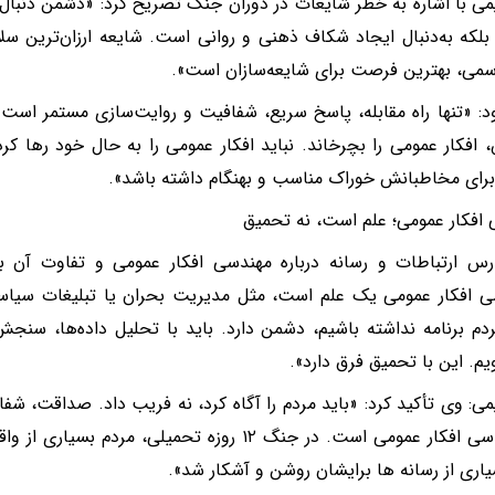
یمی با اشاره به خطر شایعات در دوران جنگ تصریح کرد: «دشمن دنبا
لکه به‌دنبال ایجاد شکاف ذهنی و روانی است. شایعه ارزان‌ترین 
سمی، بهترین فرصت برای شایعه‌سازان است».
د: «تنها راه مقابله، پاسخ سریع، شفافیت و روایت‌سازی مستمر است. 
 افکار عمومی را بچرخاند. نباید افکار عمومی را به حال خود رها ک
برای مخاطبانش خوراک مناسب و بهنگام داشته باشد».
افکار عمومی؛ علم است، نه تحمیق
س ارتباطات و رسانه درباره مهندسی افکار عمومی و تفاوت آن با
 افکار عمومی یک علم است، مثل مدیریت بحران یا تبلیغات سیاسی. 
م برنامه نداشته باشیم، دشمن دارد. باید با تحلیل داده‌ها، سنجش
م. این با تحمیق فرق دارد».
یمی: وی تأکید کرد: «باید مردم را آگاه کرد، نه فریب داد. صداقت، ش
در مهندسی افکار عمومی است. در جنگ ١٢ روزه تحمیلی، م
اری از رسانه ها برایشان روشن و آشکار شد».