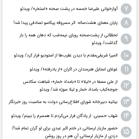
۷
آوازخوانی علیرضا خمسه در پشت صحنه «استخر»/ ویدئو
۸
پایان معمای هشت‌ساله: اثر مسروقه پیکاسو تصادفی پیدا شد!
لحظاتی از پشت‌صحنه رویای نیمه‌شب که دهان همه را باز
۹
گذاشت/ ویدئو
۱۰
المیرا شریفی‌مقدم با دیدن عقرب‌ها از استودیو فرار کرد/ ویدئو
۱۱
غوغای استایل هنرمندان در اکران «از یادرفته»/ ویدئو
از علی مصفا در «لیلا» تا «بامداد خمار»؛ شباهت سکانس
۱۲
جوجه‌کباب بامداد خمار و لیلا سوژه شد/ ویدئو
۱۳
بیانیه دبیرخانه شورای اطلاع‌رسانی دولت به مناسبت روز خبرنگار
۱۴
شهاب حسینی: از پادگان فرار می‌کردم تا همسرم را ببینم/ ویدئو
حضور مازیار لرستانی در ختم اکبر عبدی برای او گران تمام شد!/
۱۵
دزدی از مازیار لرستانی آن هم در روز روشن