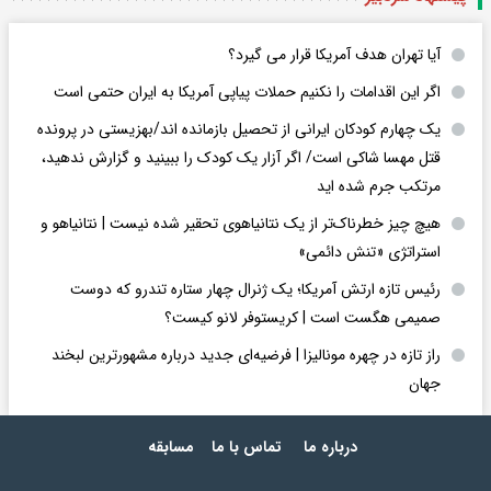
آیا تهران هدف آمریکا قرار می گیرد؟
اگر این اقدامات را نکنیم حملات پیاپی آمریکا به ایران حتمی است
یک چهارم کودکان ایرانی از تحصیل بازمانده اند/بهزیستی در پرونده
قتل مهسا شاکی است/ اگر آزار یک کودک را ببینید و گزارش ندهید،
مرتکب جرم شده اید
هیچ چیز خطرناک‌تر از یک نتانیاهوی تحقیر شده نیست | نتانیاهو و
استراتژی «تنش دائمی»
رئیس تازه ارتش آمریکا؛ یک ژنرال چهار ستاره تندرو که دوست
صمیمی هگست است | کریستوفر لانو کیست؟
راز تازه در چهره مونالیزا | فرضیه‌ای جدید درباره مشهورترین لبخند
جهان
درباره ما
تماس با ما
مسابقه