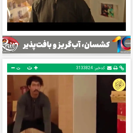
ت
کدخبر:
3133824
ت