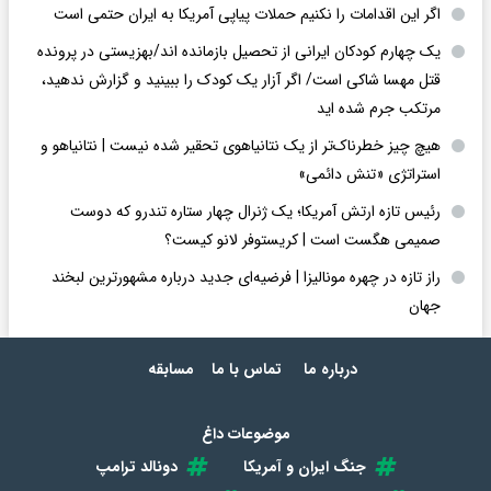
اگر این اقدامات را نکنیم حملات پیاپی آمریکا به ایران حتمی است
یک چهارم کودکان ایرانی از تحصیل بازمانده اند/بهزیستی در پرونده
قتل مهسا شاکی است/ اگر آزار یک کودک را ببینید و گزارش ندهید،
مرتکب جرم شده اید
هیچ چیز خطرناک‌تر از یک نتانیاهوی تحقیر شده نیست | نتانیاهو و
استراتژی «تنش دائمی»
رئیس تازه ارتش آمریکا؛ یک ژنرال چهار ستاره تندرو که دوست
صمیمی هگست است | کریستوفر لانو کیست؟
راز تازه در چهره مونالیزا | فرضیه‌ای جدید درباره مشهورترین لبخند
جهان
درباره ما
تماس با ما
مسابقه
موضوعات داغ
جنگ ایران و آمریکا
دونالد ترامپ