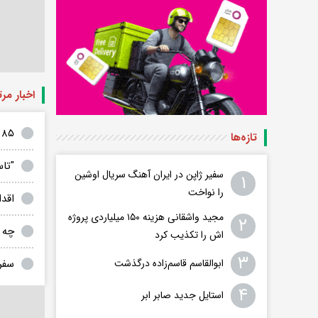
اخبار مر
۸۵ درصد از مخاطبین "آبان"، این سریال را غیرقانونی تماشا می‌کنند
تازه‌ها
"تا
سفیر ژاپن در ایران آهنگ سریال اوشین
۱
را نواخت
اقد
مجید واشقانی هزینه ۱۵۰ میلیاردی پروژه
۲
چه 
اش را تکذیب کرد
۳
ابوالقاسم قاسم‌زاده درگذشت
سفر 
۴
استایل جدید صابر ابر