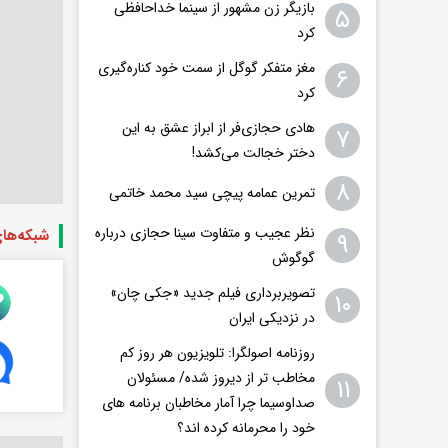
بازیگر زن مشهور از سینما خداحافظی
۵
کرد
مغز متفکر گوگل از سمت خود کناره‌گیری
۶
کرد
هادی حجازی‌فر از ابراز عشق به این
۷
دختر خجالت می‌کشد!
۸
تمرین عمامه پیچی سید محمد خاتمی
نظر عجیب و متفاوت سینا حجازی درباره
شبکه‌ها
۹
گوگوش
تصویربرداری فیلم جدید «جکی چان»
۱۰
در نزدیکی ایران
روزنامه اصولگرا: تلویزیون هر روز کم
مخاطب تر از دیروز شده/ مسئولان
۱۱
صداوسیما چرا آمار مخاطبان برنامه های
خود را محرمانه کرده اند؟