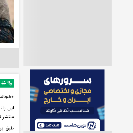
«خجالت نکش ۲» عنوان سریال نوروزی فیلم
این پلت
منتشر ک