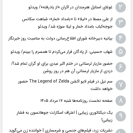
۲
غوغای استایل هنرمندان در اکران «از یادرفته»/ ویدئو
از علی مصفا در «لیلا» تا «بامداد خمار»؛ شباهت سکانس
۳
جوجه‌کباب بامداد خمار و لیلا سوژه شد/ ویدئو
۴
بیانیه دبیرخانه شورای اطلاع‌رسانی دولت به مناسبت روز خبرنگار
۵
شهاب حسینی: از پادگان فرار می‌کردم تا همسرم را ببینم/ ویدئو
حضور مازیار لرستانی در ختم اکبر عبدی برای او گران تمام شد!/
۶
دزدی از مازیار لرستانی آن هم در روز روشن
سم نیل در فیلم لایو اکشن The Legend of Zelda حضور
۷
خواهد داشت
۸
صفحه نخست روزنامه‌ها شنبه ۱۷ مرداد ۱۴۰۵
یک دیکتاتوری زیبایی | اعتراف اسکارلت جوهانسون به فشارِ
۹
زیبایی!
نشریات زرد، فیلم‌های جنسی و شرمساری | خواننده زن می‌گوید