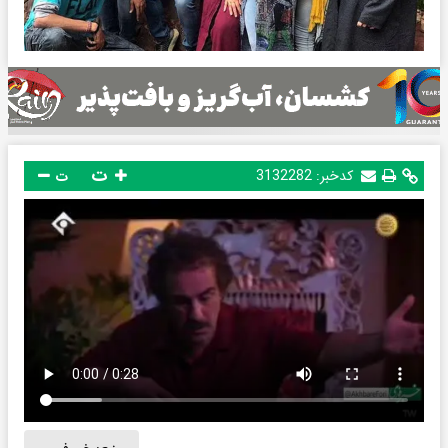
ت
کدخبر:
3132282
ت