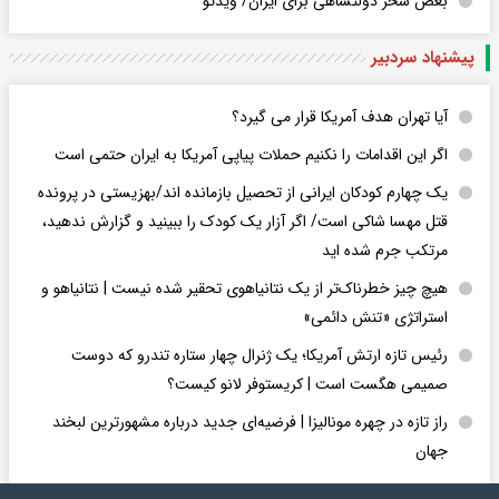
بغض سحر دولتشاهی برای ایران/ ویدئو
پیشنهاد سردبیر
آیا تهران هدف آمریکا قرار می گیرد؟
اگر این اقدامات را نکنیم حملات پیاپی آمریکا به ایران حتمی است
یک چهارم کودکان ایرانی از تحصیل بازمانده اند/بهزیستی در پرونده
قتل مهسا شاکی است/ اگر آزار یک کودک را ببینید و گزارش ندهید،
مرتکب جرم شده اید
هیچ چیز خطرناک‌تر از یک نتانیاهوی تحقیر شده نیست | نتانیاهو و
استراتژی «تنش دائمی»
رئیس تازه ارتش آمریکا؛ یک ژنرال چهار ستاره تندرو که دوست
صمیمی هگست است | کریستوفر لانو کیست؟
راز تازه در چهره مونالیزا | فرضیه‌ای جدید درباره مشهورترین لبخند
جهان