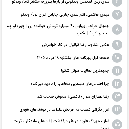
۶
هدی زین العابدین ویدئویی از پارسا پیروزفر منتشر کرد/ ویدئو
۷
مهدی هاشمی: اکبر عبدی چارلی چاپلین ایران بود/ ویدئو
جنجال جراحی زیبایی ۴۰ میلیارد تومانی خواننده زن | چهره او چه
۸
تغییری کرد؟ | عکس
۹
عکس متفاوت رضا کیانیان در کنار خواهرش
۱۰
صفحه اول روزنامه های یکشنبه ۱۸ مرداد ۱۴۰۵
۱۱
جدیدترین فعالیت هوتن شکیبا
۱۲
چرا اقتباس‌های سینمایی مخاطب را ناامید می‌کند؟
۱۳
رضا عطاران سوار «تاکسی» سروش صحت شد
۱۴
ابراز نگرانی نسبت به افزایش غلط‌ها در نوشته‌های شهری
نوازنده پینک فلوید در فقر درگذشت | نت‌های ماندگار و ثروت
۱۵
ناچیز