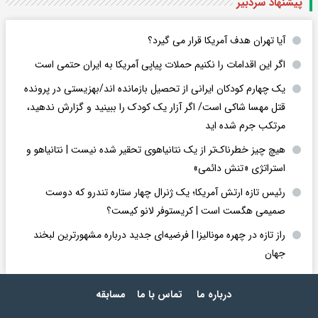
پیشنهاد سردبیر
آیا تهران هدف آمریکا قرار می گیرد؟
اگر این اقدامات را نکنیم حملات پیاپی آمریکا به ایران حتمی است
یک چهارم کودکان ایرانی از تحصیل بازمانده اند/بهزیستی در پرونده
قتل مهسا شاکی است/ اگر آزار یک کودک را ببینید و گزارش ندهید،
مرتکب جرم شده اید
هیچ چیز خطرناک‌تر از یک نتانیاهوی تحقیر شده نیست | نتانیاهو و
استراتژی «تنش دائمی»
رئیس تازه ارتش آمریکا؛ یک ژنرال چهار ستاره تندرو که دوست
صمیمی هگست است | کریستوفر لانو کیست؟
راز تازه در چهره مونالیزا | فرضیه‌ای جدید درباره مشهورترین لبخند
جهان
درباره ما
تماس با ما
مسابقه