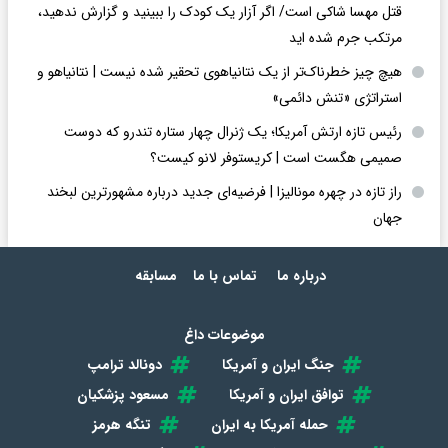
قتل مهسا شاکی است/ اگر آزار یک کودک را ببینید و گزارش ندهید،
مرتکب جرم شده اید
هیچ چیز خطرناک‌تر از یک نتانیاهوی تحقیر شده نیست | نتانیاهو و
استراتژی «تنش دائمی»
رئیس تازه ارتش آمریکا؛ یک ژنرال چهار ستاره تندرو که دوست
صمیمی هگست است | کریستوفر لانو کیست؟
راز تازه در چهره مونالیزا | فرضیه‌ای جدید درباره مشهورترین لبخند
جهان
درباره ما
تماس با ما
مسابقه
موضوعات داغ
جنگ ایران و آمریکا
دونالد ترامپ
توافق ایران و آمریکا
مسعود پزشکیان
حمله آمریکا به ایران
تنگه هرمز