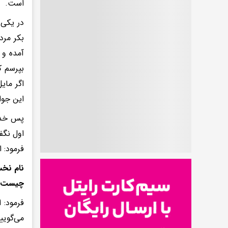
است.
در یکی 
بکر مرد
آمده و 
بپرسم ک
اگر مای
این جوا
پس خدمت
اول نگف
فرمود: 
نام نخس
چیست؟
فرمود: 
می‌گویی