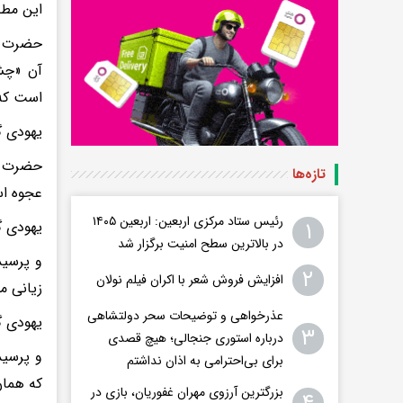
این مطل
حضرت فر
آن «چش
است که 
یهودی گ
حضرت فر
تازه‌ها
عجوه اس
رئیس ستاد مرکزی اربعین: اربعین ۱۴۰۵
۱
یهودی گ
در بالاترین سطح امنیت برگزار شد
و پرسید
۲
افزایش فروش شعر با اکران فیلم نولان
زیانی م
عذرخواهی و توضیحات سحر دولتشاهی
یهودی گ
۳
درباره استوری جنجالی؛ هیچ قصدی
و پرسید
برای بی‌احترامی به اذان نداشتم
که همان
بزرگترین آرزوی مهران غفوریان، بازی در