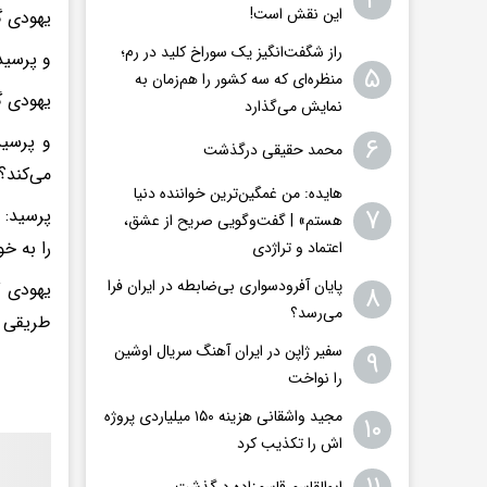
۴
این نقش است!
یهودی گ
راز شگفت‌انگیز یک سوراخ کلید در رم؛
و پرسید
۵
منظره‌ای که سه کشور را هم‌زمان به
یهودی گ
نمایش می‌گذارد
و پرسید
۶
محمد حقیقی درگذشت
می‌کند؟
هایده: من غمگین‌ترین خواننده دنیا
۷
پرسید: 
هستم» | گفت‌وگویی صریح از عشق،
را به خ
اعتماد و تراژدی
پایان آفرودسواری بی‌ضابطه در ایران فرا
یهودی 
۸
می‌رسد؟
طریقی ن
سفیر ژاپن در ایران آهنگ سریال اوشین
۹
را نواخت
مجید واشقانی هزینه ۱۵۰ میلیاردی پروژه
۱۰
اش را تکذیب کرد
ابوالقاسم قاسم‌زاده درگذشت