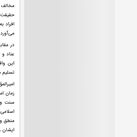
مخالف ا
حقیقت و
افراد ب
می‌آوردن
در مقاب
عناد و 
این وا
تسلیم در
امیرالم
زمان ام
سنت و ب
اسلامی 
منطق و 
ایشان ر