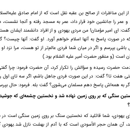
از این مناظرات از صالح بن عقبه نقل است که از امام صادق علیه‌السلا
 و عمر را جانشین خود قرار داد، عمر به مسجد رفته و آنجا نشست، د
گفت: ای امیر مؤمنان! من مردی یهودی و از افراد دانشمند ایشان هستم
ه در صورت پاسخ به آنها اسلام خواهم آورد. او گفت: آنها چیست؟ گف
ل باشی بپرسم و اگر در میان شما فردی عالم‌تر از تو هست، مرا نزد ا
ن است (و منظور حضرت أمیر علیه السّلام بود.)
 حضرت رسیده و سؤالش را تکرار کرد، آن حضرت فرمود: چرا گفتی س
تی هفت تا؟ گفت: در این صورت فردی جاهل باشم، اگر سه تای اول ر
اگر به همه‌‌اش پاسخ دهم مسلمان می‌شوی؟ گفت بله. فرمود: حال بپر
تین سنگی که بر روی زمین نهاده شد و نخستین چشمه‌‌ای که جوشید
ای یهودی، شما قائلید که نخستین سنگ بر روی زمین سنگی است در ب
د، آن همان حجر الأسودی است که با آدم از بهشت نازل شد.یهودی 