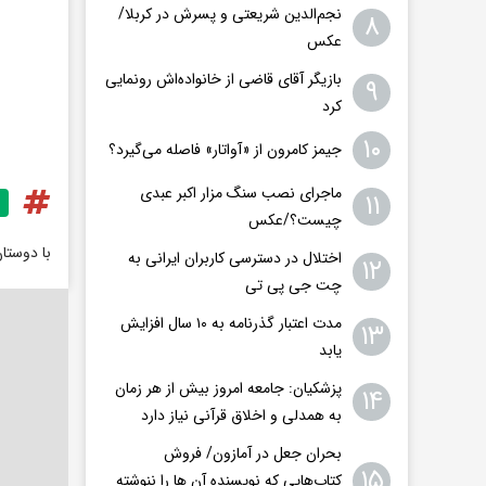
نجم‌الدین شریعتی و پسرش در کربلا/
۸
عکس
بازیگر آقای قاضی از خانواده‌اش رونمایی
۹
کرد
۱۰
جیمز کامرون از «آواتار» فاصله می‌گیرد؟
ماجرای نصب سنگ مزار اکبر عبدی
۱۱
چیست؟/عکس
با دوستا
اختلال در دسترسی کاربران ایرانی به
۱۲
چت جی پی تی
مدت اعتبار گذرنامه به ۱۰ سال افزایش
۱۳
یابد
پزشکیان: جامعه امروز بیش از هر زمان
۱۴
به همدلی و اخلاق قرآنی نیاز دارد
بحران جعل در آمازون/ فروش
۱۵
کتاب‌هایی که نویسنده آن ها را ننوشته