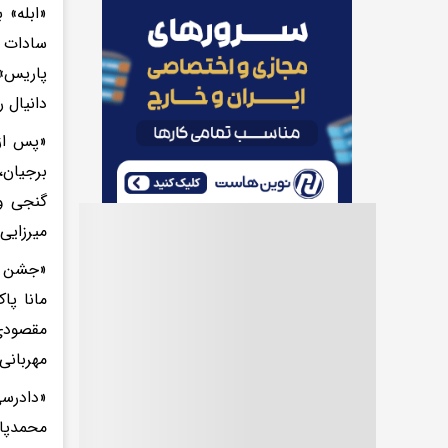
سادات ح
پاریس» 
دانیال 
«پس از 
برجیان،
گنجی و 
میرزایی
«جشن هن
مانا پا
مهربانی
«دادرسی
محمدپای