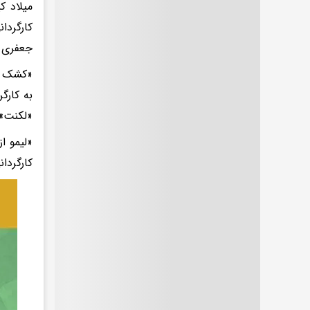
میلاد ک
کارگردا
جعفری
«کشک ها
به کارگ
«لکنت» 
«لیمو ا
کارگردا