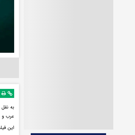
به نقل 
عرب و س
این فیل