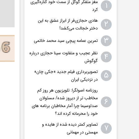
مغز متفکر گوگل از سمت خود کناره‌گیری
۱
کرد
هادی حجازی‌فر از ابراز عشق به این
۲
دختر خجالت می‌کشد!
۳
تمرین عمامه پیچی سید محمد خاتمی
نظر عجیب و متفاوت سینا حجازی درباره
۴
گوگوش
تصویربرداری فیلم جدید «جکی چان»
۵
در نزدیکی ایران
روزنامه اصولگرا: تلویزیون هر روز کم
مخاطب تر از دیروز شده/ مسئولان
۶
صداوسیما چرا آمار مخاطبان برنامه های
خود را محرمانه کرده اند؟
تصاویر کمتر دیده شده از هایده و
۷
مهستی در مهمانی