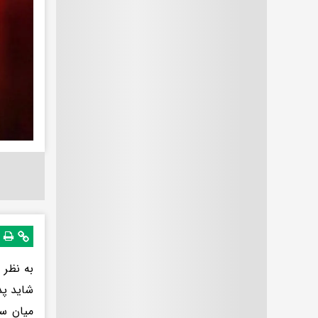
به نظر 
شاید پد
میان سه