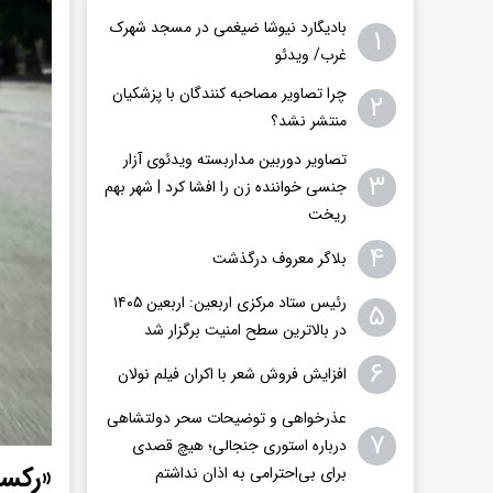
بادیگارد نیوشا ضیغمی در مسجد شهرک
۱
غرب/ ویدئو
چرا تصاویر مصاحبه کنندگان با پزشکیان
۲
منتشر نشد؟
تصاویر دوربین مداربسته ویدئوی آزار
۳
جنسی خواننده زن را افشا کرد | شهر بهم
ریخت
۴
بلاگر معروف درگذشت
رئیس ستاد مرکزی اربعین: اربعین ۱۴۰۵
۵
در بالاترین سطح امنیت برگزار شد
۶
افزایش فروش شعر با اکران فیلم نولان
عذرخواهی و توضیحات سحر دولتشاهی
۷
درباره استوری جنجالی؛ هیچ قصدی
«رکسا
برای بی‌احترامی به اذان نداشتم