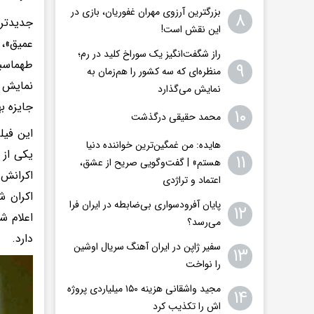
بزرگترین آرزوی مهران غفوریان، بازی در
۸
این نقش است!
عمیق»، 
راز شگفت‌انگیز یک سوراخ کلید در رم؛
طهماسبی
۹
منظره‌ای که سه کشور را هم‌زمان به
نمایش ج
نمایش می‌گذارد
جایزه ب
۱۰
محمد حقیقی درگذشت
این فیل
هایده: من غمگین‌ترین خواننده دنیا
یکی از 
۱۱
هستم» | گفت‌وگویی صریح از عشق،
اکرانش 
اعتماد و تراژدی
اکران ش
پایان آفرودسواری بی‌ضابطه در ایران فرا
۱۲
اعلام ش
می‌رسد؟
دارد.
سفیر ژاپن در ایران آهنگ سریال اوشین
۱۳
را نواخت
مجید واشقانی هزینه ۱۵۰ میلیاردی پروژه
۱۴
اش را تکذیب کرد