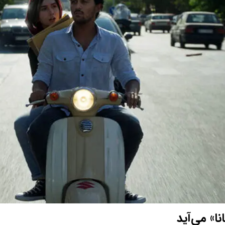
نا» می‌آید