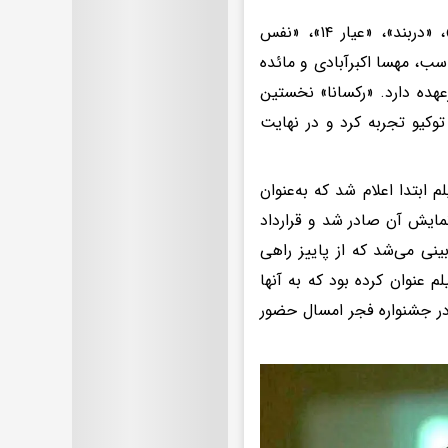
جدیدترین ساخته پرویز شهبازی پس از فیلم‌های سینمایی «طلا»، «مالاریا»، «دربند»، «عیار ۱۴»، «نفس
ب، مهسا اکبرآبادی و مائده
عهده دارد. «رکسانا» نخستین
کیو تجربه کرد و در نهایت
ابتدا اعلام شد که به‌عنوان
نمایش آن صادر شد و قرارداد
نی می‌شد که از پاییز راهی
م عنوان کرده بود که به آنها
 در جشنواره فجر امسال حضور