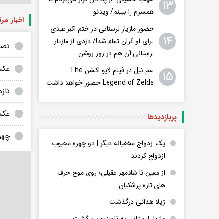
۱۳
همسرم را ببینم/ ویدئو
اخبار مر
حضور مازیار لرستانی در ختم اکبر عبدی
۱۴
برای او گران تمام شد!/ دزدی از مازیار
تصاو
لرستانی آن هم در روز روشن
عکس
سم نیل در فیلم لایو اکشن The
۱۵
Legend of Zelda حضور خواهد داشت
تازه
عکس
پربازدید‌ها
چهره
یک ازدواج مخفیانه دیگر | دو چهره محبوب
ازدواج کردند
از معین تا شادمهر عقیلی؛ روی موج حرف
های تازه پزشکیان
ژیلا هدائی درگذشت
مازیار لرستانی به تلویزیون برگشت