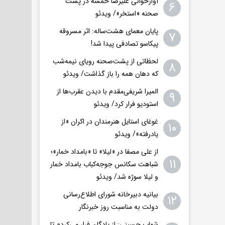
آوازخوانی علیرضا خمسه در پشت
۶
صحنه «استخر»/ ویدئو
پایان معمای هشت‌ساله: اثر مسروقه
۷
پیکاسو تصادفی پیدا شد!
لحظاتی از پشت‌صحنه رویای نیمه‌شب
۸
که دهان همه را باز گذاشت/ ویدئو
المیرا شریفی‌مقدم با دیدن عقرب‌ها از
۹
استودیو فرار کرد/ ویدئو
غوغای استایل هنرمندان در اکران «از
۱۰
یادرفته»/ ویدئو
از علی مصفا در «لیلا» تا «بامداد خمار»؛
۱۱
شباهت سکانس جوجه‌کباب بامداد خمار
و لیلا سوژه شد/ ویدئو
بیانیه دبیرخانه شورای اطلاع‌رسانی
۱۲
دولت به مناسبت روز خبرنگار
شهاب حسینی: از پادگان فرار می‌کردم تا