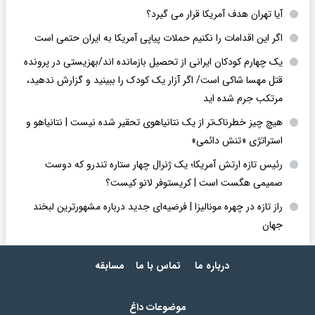
آیا تهران هدف آمریکا قرار می گیرد؟
اگر این اقدامات را نکنیم حملات پیاپی آمریکا به ایران حتمی است
یک چهارم کودکان ایرانی از تحصیل بازمانده اند/بهزیستی در پرونده
قتل مهسا شاکی است/ اگر آزار یک کودک را ببینید و گزارش ندهید،
مرتکب جرم شده اید
هیچ چیز خطرناک‌تر از یک نتانیاهوی تحقیر شده نیست | نتانیاهو و
استراتژی «تنش دائمی»
رئیس تازه ارتش آمریکا؛ یک ژنرال چهار ستاره تندرو که دوست
صمیمی هگست است | کریستوفر لانو کیست؟
راز تازه در چهره مونالیزا | فرضیه‌ای جدید درباره مشهورترین لبخند
جهان
درباره ما
تماس با ما
مسابقه
موضوعات داغ