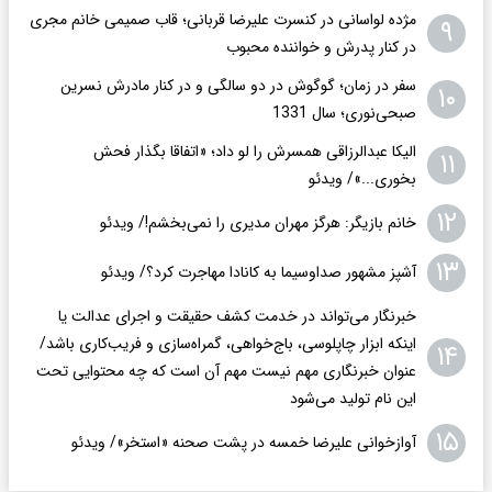
مژده لواسانی در کنسرت علیرضا قربانی؛ قاب صمیمی خانم مجری
۹
در کنار پدرش و خواننده محبوب
سفر در زمان؛ گوگوش در دو سالگی و در کنار مادرش نسرین
۱۰
صبحی‌نوری؛ سال 1331
الیکا عبدالرزاقی همسرش را لو داد؛ «اتفاقا بگذار فحش
۱۱
بخوری...»/ ویدئو
۱۲
خانم بازیگر: هرگز مهران مدیری را نمی‌بخشم!/ ویدئو
۱۳
آشپز مشهور صداوسیما به کانادا مهاجرت کرد؟/ ویدئو
خبرنگار می‌تواند در خدمت کشف حقیقت و اجرای عدالت یا
اینکه ابزار چاپلوسی، باج‌خواهی، گمراه‌سازی و فریب‌کاری باشد/
۱۴
عنوان خبرنگاری مهم نیست مهم آن است که چه محتوایی تحت
این نام تولید می‌شود
۱۵
آوازخوانی علیرضا خمسه در پشت صحنه «استخر»/ ویدئو