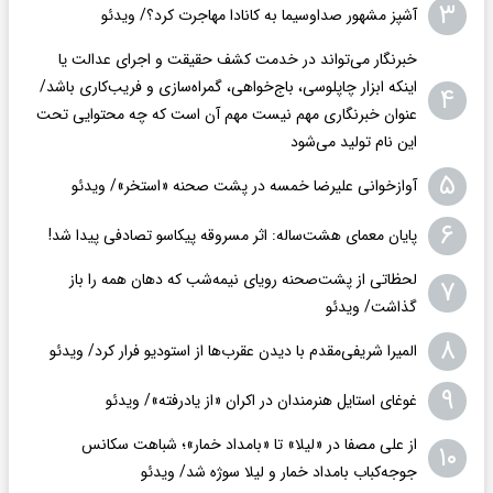
۳
آشپز مشهور صداوسیما به کانادا مهاجرت کرد؟/ ویدئو
خبرنگار می‌تواند در خدمت کشف حقیقت و اجرای عدالت یا
اینکه ابزار چاپلوسی، باج‌خواهی، گمراه‌سازی و فریب‌کاری باشد/
۴
عنوان خبرنگاری مهم نیست مهم آن است که چه محتوایی تحت
این نام تولید می‌شود
۵
آوازخوانی علیرضا خمسه در پشت صحنه «استخر»/ ویدئو
۶
پایان معمای هشت‌ساله: اثر مسروقه پیکاسو تصادفی پیدا شد!
لحظاتی از پشت‌صحنه رویای نیمه‌شب که دهان همه را باز
۷
گذاشت/ ویدئو
۸
المیرا شریفی‌مقدم با دیدن عقرب‌ها از استودیو فرار کرد/ ویدئو
۹
غوغای استایل هنرمندان در اکران «از یادرفته»/ ویدئو
از علی مصفا در «لیلا» تا «بامداد خمار»؛ شباهت سکانس
۱۰
جوجه‌کباب بامداد خمار و لیلا سوژه شد/ ویدئو