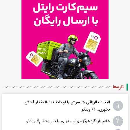
تازه‌ها
الیکا عبدالرزاقی همسرش را لو داد؛ «اتفاقا بگذار فحش
۱
بخوری...»/ ویدئو
۲
خانم بازیگر: هرگز مهران مدیری را نمی‌بخشم!/ ویدئو