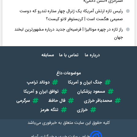
استراتژی «تنش دائمی»
رئیس تازه ارتش آمریکا؛ یک ژنرال چهار ستاره تندرو که دوست
صمیمی هگست است | کریستوفر لانو کیست؟
راز تازه در چهره مونالیزا | فرضیه‌ای جدید درباره مشهورترین لبخند
جهان
درباره ما
تماس با ما
مسابقه
موضوعات داغ
جنگ ایران و آمریکا
دونالد ترامپ
مسعود پزشکیان
توافق ایران و آمریکا
محمدباقر خرازی
فال حافظ
سرگرمی
خرازی
تنگه هرمز
کلیه حقوق این سایت متعلق به
خبرفوری
می‌باشد
طراحی سایت خبری و خبرگزاری آسام