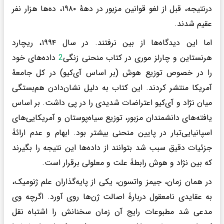
درنتیجه، قبل از لغو قوانین مزبور در دههٔ ۱۹۸۰، ده‌ها هزار نفر
عقیم شدند.
اما این دیدگاه‌ها از بین نرفتند. در سال ۱۹۹۴، ریچارد
هرنستاین و چارلز موری در کتاب منحنی زنگی
2
داده‌های خود
را در خصوص توزیع هوش (بر اساس آی‌کیو) در کل جامعهٔ
آمریکا منتشر کردند. این کتاب به دلیل نشان‌دادن هم‌بستگی
میان نژاد و آی‌کیو اعتراضات شدیدی را در پی داشت. بر اساس
یافته‌های دانشمندان مزبور، توزیع سیاه‌پوستان و آمریکایی‌های
اسپانیایی‌تبار در پایین منحنی بیشتر بود. ابهام و عدم ارائۀ
جزئیات دقیق سبب ‌شد بتوانند از داده‌ها این نتیجه را بگیرند
که بین نژاد و هوش رابطۀ علت و معلولی برقرار است.
در همان زمان، جیمز واتسون، یکی از پایه‌گذاران علم ژنومیک،
به عقایدی نامعقول دربارۀ اصالت ژن‌ها روی آورد. اگرچه وی
مدعی شد مطبوعات رایج آن زمان سخنانش را اشتباه نقل