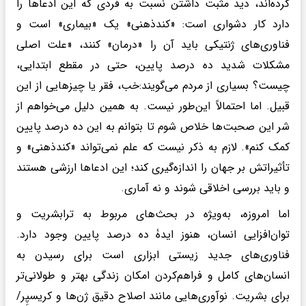
کرده‌اند، دید مثبت داشتن نسبت به فردی که این ادعاها را
دارد کار دشواری است: «کندذهنی» یک «بیماری» است و
فناوری‌های ژنتیکی باید آن را «درمان» کنند، «علت اصلی
مشکلات شدید ده درصد پایین، حتی در مقطع ابتدایی،
چیست؟ بسیاری از مردم می‌گویند:خب، فقر یا چیزهایی از این
قبیل. اما احتمالاً این‌طور نیست. به همین دلیل می‌خواهم از
شر این صحبت‌ها خلاص شوم تا بتوانم به این ده درصد پایین
کمک کنم». لازم به ذکر نیست که علم نمی‌تواند «کندذهنی» و
تأثیراتش بر جهان را اندازه‌گیری کند؛ این ادعاها ارزشی هستند
و باید بررسی اخلاقی شوند و نه آماری.
اما امروزه، به‌ویژه در بحث‌های مربوط به ترابشریت و
توان‌افزایی انسان، هنوز ایدۀ ده درصد پایین وجود دارد.
فناوری‌های جدید زیستی ابزاری است برای رسیدن به
انسان‌های کامل و فراهم‌کردن امکان زندگی بهتر و طولانی‌تر
برای بشریت. نوآوری‌هایی مانند اصلاح دقیق ژن‌ها و کریسپِر/