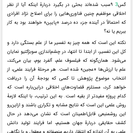
کَس۹
3
سبب شده‌اند بحثی در بگیرد دربارۀ اینکه آیا از نظر
اخلاقی موظفیم چنین فناوری‌هایی را برای اصلاح نژاد افرادی
که احتمالاً در آینده جزء ده درصد «پایین» خواهند بود به کار
ببریم یا نه؟
نکته این است که همه چیز به تفسیر ما از علم بستگی دارد و
کل این تفسیر، از ابتدا تا انتها، در چشم‌اندازی سوبژکتیو نمایان
می‌شود. همان‌گونه که فیلسوف علم، آلفرد بوم، بیان می‌کند،
علم با ارزش‌ها «عجین» شده است. هر مرحلهٔ فرایند علمی، از
انتخاب موضوع پژوهش تا کسی که بودجهٔ آن را دریافت
خواهد کرد، مستلزم قضاوت‌های اخلاقی دراین‌باره‌ است که
کدام پروژه مفیدتر از بقیه است. به این ترتیب، با اینکه لازمۀ
روش علمی این است که نتایج مشابه و تکراری باشند و ازاین‌رو
این روشمنبعی قابل‌اطمینان است که نشان می‌دهد در حال
کشف حقایقی دربارهٔ جهان هستیم، اما فرایند تولید دانش
علمی به آن اندازه که انتظار داریم منصفانه و معقول و با نگاهی