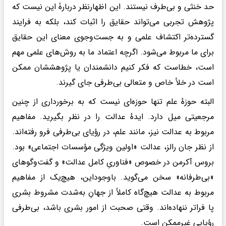
حد خنثی و بی‌طرف نیستند. این اظهارنظر دربارۀ این نیست که
پژوهش تجربی می‌تواند حقایق را اثبات کند، بلکه به فرایند
گسترده‌تر اکتشاف علمی و به جست‌وجوی معنای این حقایق
برای ما مربوط می‌شود. اگرچه اعتماد ما به روش‌های علمی مهم
است، خطاست که فکر کنیم دانشمندان یا پژوهششان ممکن
است در خلأ خاص و متعالی بی‌طرفی جای گیرند.
البته حوزهٔ علم تنها حوزه‌ای نیست که به برخورداری از چنین
مرجعیتی میل دارد. ایدهٔ عدالت را در نظر بگیرید. مفاهیم
مربوط به عدالت نیز، مانند علم، در رؤیای بی‌طرفی فرو رفته‌اند.
از نظر جان رالز، عدالت «اولین ویژگی مؤسسات اجتماعی» بود.
بروس آکرمن در خصوص «فناوریِ کامل عدالت» و گفت‌وگوهای
«بی‌طرفانه» سخن می‌گوید. باوجوداین، هیچ‌یک از مفاهیم
مربوط به عدالت هیچ‌گاه کاملاً از جهانِ به‌شدت مشروط بشری
پا فراتر ننهاده‌اند. وقتی صحبت از امور بشری باشد، بی‌طرفی
رؤیایی غیرممکن است.