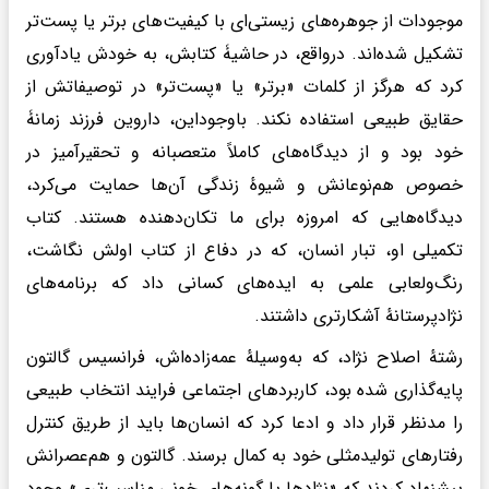
موجودات از جوهره‌های زیستی‌ای با کیفیت‌های برتر یا پست‌تر
تشکیل شده‌اند. درواقع، در حاشیۀ کتابش، به خودش یادآوری
کرد که هرگز از کلمات «برتر» یا «پست‌تر» در توصیفاتش از
حقایق طبیعی استفاده نکند. باوجوداین، داروین فرزند زمانۀ
خود بود و از دیدگاه‌های کاملاً متعصبانه و تحقیرآمیز در
خصوص هم‌نوعانش و شیوهٔ زندگی آن‌ها حمایت می‌کرد،
دیدگاه‌هایی که امروزه برای ما تکان‌دهنده هستند. کتاب
تکمیلی او، تبار انسان، که در دفاع از کتاب اولش نگاشت،
رنگ‌ولعابی علمی به ایده‌های کسانی داد که برنامه‌های
نژادپرستانهٔ آشکارتری داشتند.
رشتهٔ اصلاح نژاد، که به‌وسیلهٔ عمه‌زاده‌اش، فرانسیس گالتون
پایه‌گذاری شده بود، کاربردهای اجتماعی فرایند انتخاب طبیعی
را مدنظر قرار داد و ادعا کرد که انسان‌ها باید از طریق کنترل
رفتارهای تولیدمثلی خود به کمال برسند. گالتون و هم‌عصرانش
پیشنهاد کردند که «نژادها یا گونه‌های خونی مناسب‌تری» وجود