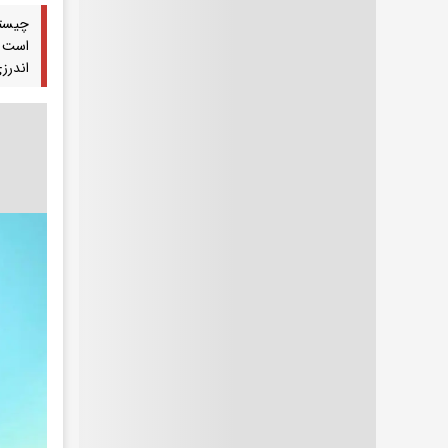
چیستا
است ک
اندرزی