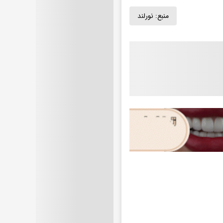
منبع:
نورلند