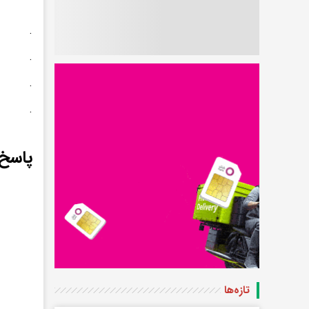
.
.
.
.
پاسخ 
تازه‌ها