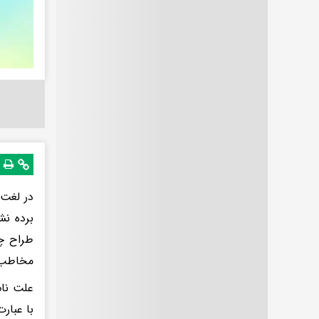
در لغت 
برده نش
طراح چی
مخاطب ر
علت نام
با عبار