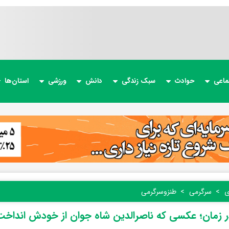
ماعی
حوادث
سبک زندگی
دانش
ورزشی
استان‌ها
ی
سرگرمی
طنز‌و‌سرگرمی
زمان؛ عکسی که ناصرالدین شاه جوان از خودش انداخت؛ 161 سال ق