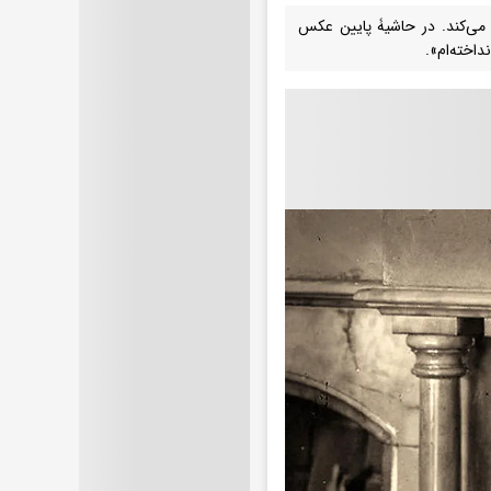
وران جوانی‌اش در دهۀ 1240 شمسی ملاحظه می‌کند. در حاشیۀ پایین عکس
اخته‌ام».