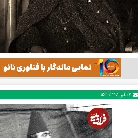
کدخبر:
3217747