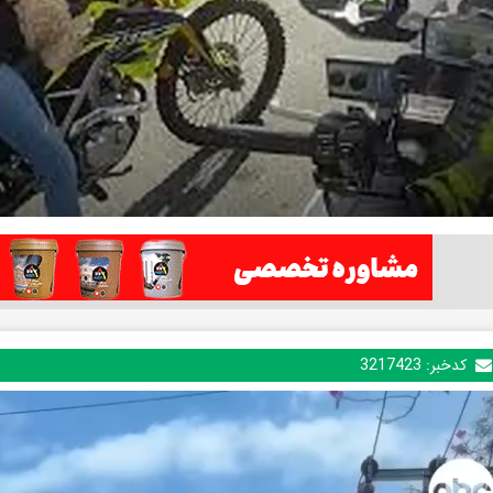
کدخبر:
3217423