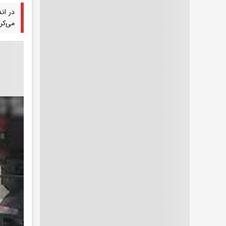
در ان
می‌کر