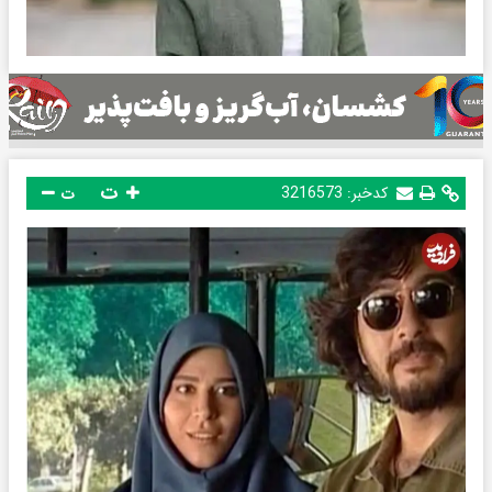
ت
کدخبر:
3216573
ت