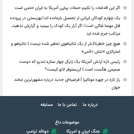
اگر این اقدامات را نکنیم حملات پیاپی آمریکا به ایران حتمی است
یک چهارم کودکان ایرانی از تحصیل بازمانده اند/بهزیستی در پرونده
قتل مهسا شاکی است/ اگر آزار یک کودک را ببینید و گزارش ندهید،
مرتکب جرم شده اید
هیچ چیز خطرناک‌تر از یک نتانیاهوی تحقیر شده نیست | نتانیاهو و
استراتژی «تنش دائمی»
رئیس تازه ارتش آمریکا؛ یک ژنرال چهار ستاره تندرو که دوست
صمیمی هگست است | کریستوفر لانو کیست؟
راز تازه در چهره مونالیزا | فرضیه‌ای جدید درباره مشهورترین لبخند
جهان
درباره ما
تماس با ما
مسابقه
موضوعات داغ
جنگ ایران و آمریکا
دونالد ترامپ