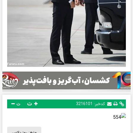
ت
کدخبر:
3216101
ت
منبع:
روز پلاس