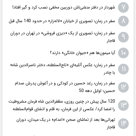
۷
شهردار در دفتر منشی‌اش دوربین مخفی نصب کرد و گیر افتاد!
۸
سفر در زمان؛ تصویری از خیابان «لاله‌زار» در حدود 140 سال قبل
سفر در زمان؛ تصویری از یک «دیزی فروشی» در تهران در دوران
۹
قاجار
۱۰
آیا میمون‌ها هم «حیوان خانگی» دارند؟
سفر در زمان؛ عکس آتلیه‌ای «تاج‌السلطنه، دختر ناصرالدین شاه»
۱۱
با چادر
سفر در زمان؛ رغد حسین در کودکی و در آغوش پدرش صدام
۱۲
حسین؛ اوایل دهه 50
120 سال پیش در چنین روزی، مظفرالدین شاه فرمان مشروطیت
۱۳
را امضا کرد/ عکسی از این فرمان، به قلم و انشای قوام‌السلطنه
تهرانی‌ها بعد از تماشای صحن «اعدام» در یک میدان، دوران
۱۴
قاجار