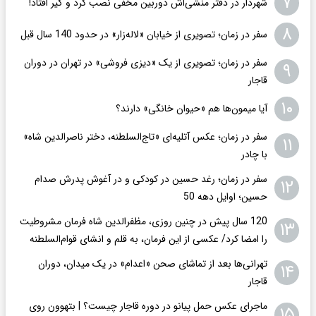
۷
شهردار در دفتر منشی‌اش دوربین مخفی نصب کرد و گیر افتاد!
۸
سفر در زمان؛ تصویری از خیابان «لاله‌زار» در حدود 140 سال قبل
سفر در زمان؛ تصویری از یک «دیزی فروشی» در تهران در دوران
۹
قاجار
۱۰
آیا میمون‌ها هم «حیوان خانگی» دارند؟
سفر در زمان؛ عکس آتلیه‌ای «تاج‌السلطنه، دختر ناصرالدین شاه»
۱۱
با چادر
سفر در زمان؛ رغد حسین در کودکی و در آغوش پدرش صدام
۱۲
حسین؛ اوایل دهه 50
120 سال پیش در چنین روزی، مظفرالدین شاه فرمان مشروطیت
۱۳
را امضا کرد/ عکسی از این فرمان، به قلم و انشای قوام‌السلطنه
تهرانی‌ها بعد از تماشای صحن «اعدام» در یک میدان، دوران
۱۴
قاجار
ماجرای عکس حمل پیانو در دوره قاجار چیست؟ | بتهوون روی
۱۵