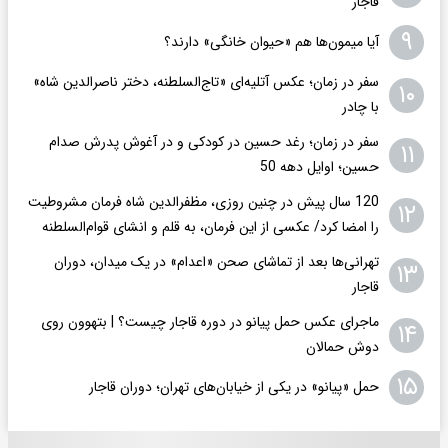
قاجار
۹
آیا میمون‌ها هم «حیوان خانگی» دارند؟
سفر در زمان؛ عکس آتلیه‌ای «تاج‌السلطنه، دختر ناصرالدین شاه»
۱۰
با چادر
سفر در زمان؛ رغد حسین در کودکی و در آغوش پدرش صدام
۱۱
حسین؛ اوایل دهه 50
120 سال پیش در چنین روزی، مظفرالدین شاه فرمان مشروطیت
۱۲
را امضا کرد/ عکسی از این فرمان، به قلم و انشای قوام‌السلطنه
تهرانی‌ها بعد از تماشای صحن «اعدام» در یک میدان، دوران
۱۳
قاجار
ماجرای عکس حمل پیانو در دوره قاجار چیست؟ | بتهوون روی
۱۴
دوش حمالان
۱۵
حمل «پیانو» در یکی از خیابان‌های تهران؛ دوران قاجار