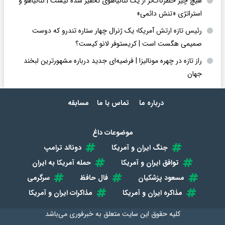
هیچ چیز خطرناک‌تر از یک نتانیاهوی تحقیر شده نیست | نتانیاهو و
استراتژی «تنش دائمی»
رئیس تازه ارتش آمریکا؛ یک ژنرال چهار ستاره تندرو که دوست
صمیمی هگست است | کریستوفر لانو کیست؟
راز تازه در چهره مونالیزا | فرضیه‌ای جدید درباره مشهورترین لبخند
جهان
درباره ما
تماس با ما
مسابقه
موضوعات داغ
جنگ ایران و آمریکا
دونالد ترامپ
توافق ایران و آمریکا
حمله آمریکا به ایران
مسعود پزشکیان
فال حافظ
سرگرمی
مذاکره ایران و آمریکا
مذاکرات ایران و آمریکا
کلیه حقوق این سایت متعلق به
خبرفوری
می‌باشد