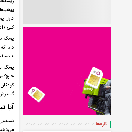
پیشینه‌
کارل یو
کلی «اد
یونگ با
داد که
«احساسی
یونگ بر
هیچ‌کس 
گسترش د
آیا ت
تازه‌ها