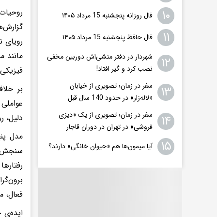
۱۰
فال روزانه پنجشنبه 15 مرداد ۱۴۰۵
۱۱
فال حافظ پنجشنبه 15 مرداد ۱۴۰۵
رویای ن
مانند م
شهردار در دفتر منشی‌اش دوربین مخفی
۱۲
نصب کرد و گیر افتاد!
فیزیکی 
سفر در زمان؛ تصویری از خیابان
۱۳
بر خلا
«لاله‌زار» در حدود 140 سال قبل
عواملی 
سفر در زمان؛ تصویری از یک «دیزی
۱۴
دلیل، ر
فروشی» در تهران در دوران قاجار
۱۵
آیا میمون‌ها هم «حیوان خانگی» دارند؟
سنجش شخ
رفتارها
برون‌گر
فعال، م
ایده‌ی 