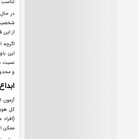
تناسب خ
شخصیت‌ش
از این ق
اگرچه ا
این باو
نسبت می
و محدو
ابداع
آزمون ا
(افراد 
ممکن اس