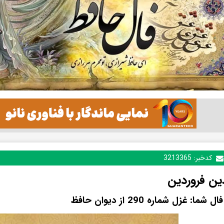
کدخبر:
3213365
ین فروردین
ما: غزل شماره 290 از دیوان حافظ