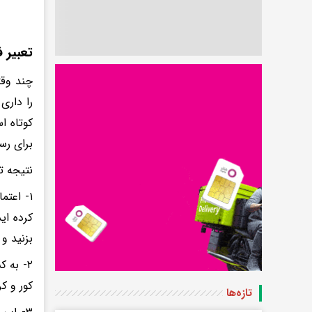
تعبیر 
چند وقت
را داری
کوتاه ا
برای رس
نتیجه ت
۱- اعت
کرده ای
بزنید و
۲- به 
کور و ک
تازه‌ها