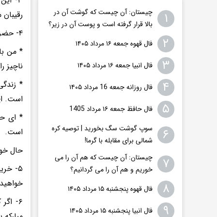
۳- ای
چیستان: آن چیست که گوشت آن در
رقیبان 
۱
بالا قرار گرفته است و پوست آن در زیر؟
۴- حضرت حافظ در بیت های چهارم، پنجم و نهم می فرماید:
۲
فال قهوه جمعه ۱۶ مرداد ۱۴۰۵
* من با
۳
فال انبیا جمعه ۱۶ مرداد ۱۴۰۵
ناچیز ر
۴
* زندگی
فال روزانه جمعه 16 مرداد ۱۴۰۵
است. ای
۵
فال حافظ جمعه ۱۶ مرداد 1405
* ای حا
سوپ گوشت سگ بخورید | توصیه کره
۶
است.
شمالی برای مقابله با گرما!
حال خود
چیستان: آن چیست که هم آن را می
۷
۵- خری
خوریم و هم آن را می گردانیم؟
خواهید
۸
فال قهوه پنجشنبه ۱۵ مرداد ۱۴۰۵
۹
فال انبیا پنجشنبه ۱۵ مرداد ۱۴۰۵
مبارکه بقره آیه ۲۵۶ تا ۲۶۴ و سوره لق