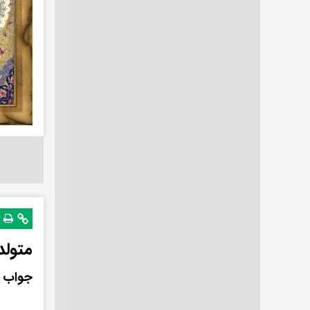
متولد
جواب فال ش