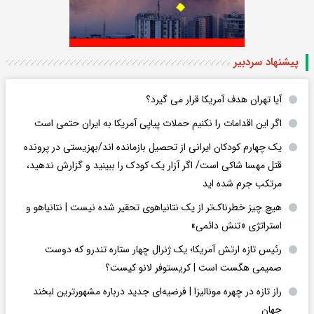
پیشنهاد سردبیر
آیا تهران هدف آمریکا قرار می گیرد؟
اگر این اقدامات را نکنیم حملات پیاپی آمریکا به ایران حتمی است
یک چهارم کودکان ایرانی از تحصیل بازمانده اند/بهزیستی در پرونده
قتل مهسا شاکی است/ اگر آزار یک کودک را ببینید و گزارش ندهید،
مرتکب جرم شده اید
هیچ چیز خطرناک‌تر از یک نتانیاهوی تحقیر شده نیست | نتانیاهو و
استراتژی «تنش دائمی»
رئیس تازه ارتش آمریکا؛ یک ژنرال چهار ستاره تندرو که دوست
صمیمی هگست است | کریستوفر لانو کیست؟
راز تازه در چهره مونالیزا | فرضیه‌ای جدید درباره مشهورترین لبخند
جهان