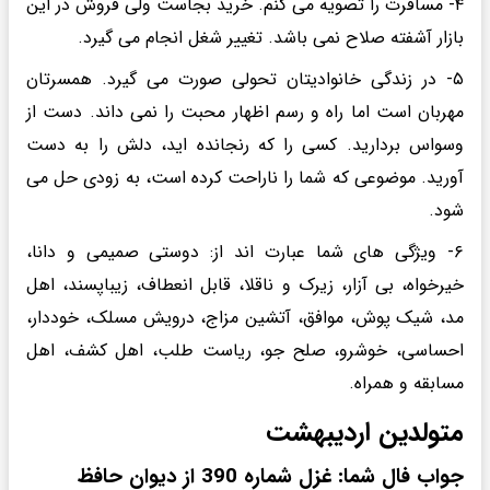
۴- مسافرت را تصویه می کنم. خرید بجاست ولی فروش در این
بازار آشفته صلاح نمی باشد. تغییر شغل انجام می گیرد.
۵- در زندگی خانوادیتان تحولی صورت می گیرد. همسرتان
مهربان است اما راه و رسم اظهار محبت را نمی داند. دست از
وسواس بردارید. کسی را که رنجانده اید، دلش را به دست
آورید. موضوعی که شما را ناراحت کرده است، به زودی حل می
شود.
۶- ویژگی های شما عبارت اند از: دوستی صمیمی و دانا،
خیرخواه، بی آزار، زیرک و ناقلا، قابل انعطاف، زیباپسند، اهل
مد، شیک پوش، موافق، آتشین مزاج، درویش مسلک، خوددار،
احساسی، خوشرو، صلح جو، ریاست طلب، اهل کشف، اهل
مسابقه و همراه.
متولدین اردیبهشت
جواب فال شما: غزل شماره 390 از دیوان حافظ