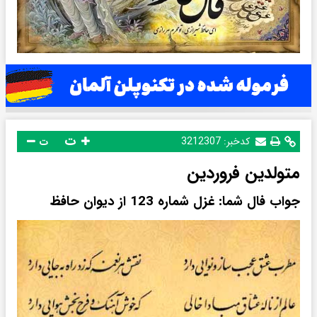
ت
کدخبر:
3212307
ت
متولدین فروردین
جواب فال شما: غزل شماره 123 از دیوان حافظ