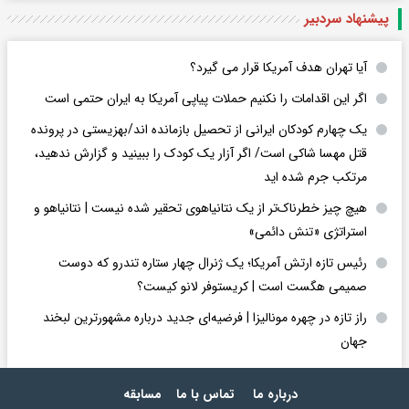
پیشنهاد سردبیر
آیا تهران هدف آمریکا قرار می گیرد؟
اگر این اقدامات را نکنیم حملات پیاپی آمریکا به ایران حتمی است
یک چهارم کودکان ایرانی از تحصیل بازمانده اند/بهزیستی در پرونده
قتل مهسا شاکی است/ اگر آزار یک کودک را ببینید و گزارش ندهید،
مرتکب جرم شده اید
هیچ چیز خطرناک‌تر از یک نتانیاهوی تحقیر شده نیست | نتانیاهو و
استراتژی «تنش دائمی»
رئیس تازه ارتش آمریکا؛ یک ژنرال چهار ستاره تندرو که دوست
صمیمی هگست است | کریستوفر لانو کیست؟
راز تازه در چهره مونالیزا | فرضیه‌ای جدید درباره مشهورترین لبخند
جهان
درباره ما
تماس با ما
مسابقه