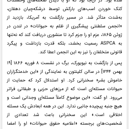
شده بود. در آن‌جا بود که او با دیدن صحنه‌های وحشتناک
کتک خوردن اسب‌های بارکش توسط درشکه‌چیان دهقان،
به‌شدت متأثر شد. در مسیر بازگشت به آمریکا، بازدید از
«انجمن سلطنتی پیشگیری از ظلم به حیوانات» در لندن در
ژوئن ۱۸۶۵، عزم او را جزم کرد تا منشوری دریافت کند که نه‌تنها
به ASPCA رسمیت بخشد، بلکه قدرت بازداشت و پیگرد
قانونی متخلفان را نیز به این انجمن اعطا کند.
پس از بازگشت به نیویورک، برگ در نشست ۸ فوریه ۱۸۶۶ [۱۹
بهمن ۱۲۴۴] در سالن کلینتون به نمایندگی از «این خدمتگزاران
خاموش بشر» سخنرانی کرد. او استدلال کرد که حمایت از
حیوانات مسئله‌ای است که از مرزهای حزبی و طبقاتی فراتر
می‌رود. او گفت: «این موضوع کاملاً مسئله‌ای وجدانی است و
هیچ جنبه پیچیده جانبی ندارد. این در همه ابعادش یک مسئله
اخلاقی است.» این سخنرانی باعث شد تعدادی از
شخصیت‌های برجسته «اعلامیه حقوق حیوانات» او را امضا