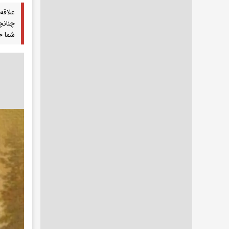
علاقه
چنانچ
شما خ