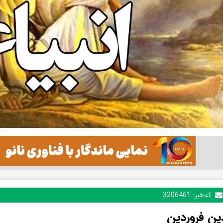
کدخبر:
3206461
ین فروردین