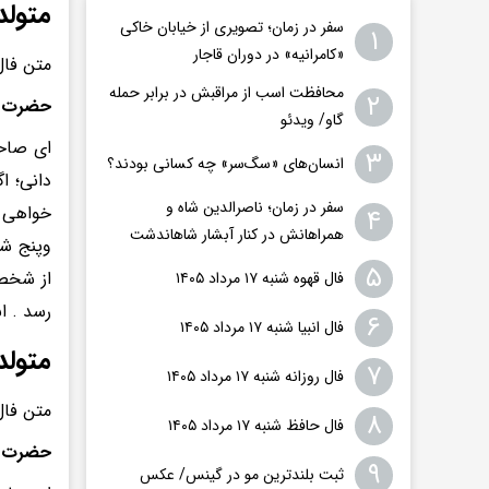
متولد
سفر در زمان؛ تصویری از خیابان خاکی
۱
«کامرانیه» در دوران قاجار
متن فال
محافظت اسب از مراقبش در برابر حمله
۲
حضرت ا
گاو/ ویدئو
ای صاحب
۳
انسان‌های «سگ‌سر» چه کسانی بودند؟
دانی؛ ا
سفر در زمان؛ ناصرالدین شاه و
خواهی ب
۴
همراهانش در کنار آبشار شاهاندشت
وپنج شن
۵
از شخصی
فال قهوه شنبه ۱۷ مرداد ۱۴۰۵
رسد . ان
۶
فال انبیا شنبه ۱۷ مرداد ۱۴۰۵
متولد
۷
فال روزانه شنبه ۱۷ مرداد ۱۴۰۵
متن فال
۸
فال حافظ شنبه ۱۷ مرداد ۱۴۰۵
حضرت د
۹
ثبت بلندترین مو در گینس/ عکس