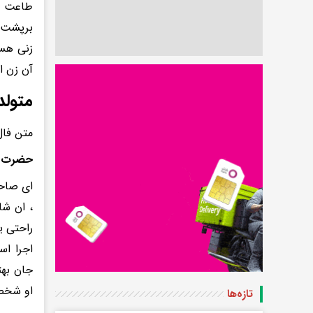
طاعت خد
برپشت خ
زنی هست
آن زن ا
متولد
متن فال
حضرت 
ای صاحب
، ان شا
راحتی ی
اجرا اس
جان بهت
او شخص 
تازه‌ها