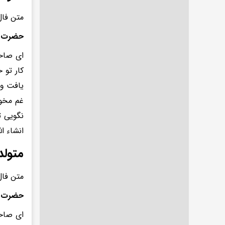
متن فال
حضرت 
ای صاحب
کار تو 
یافت ود
غم مخور
نگویی ت
انشاء الل
متولد
متن فال
حضرت ا
ای صاحب