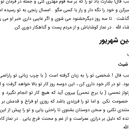
 فال! بشارت باد تو را که بر سه قوم مهتری کنی و جمله در فرمان تو ب
رکن و خود را نگه دار و راز با کسی مگو . امسال رنجی به تو رسیده ا
گذشت . تا سه روز دیگرخشنود می شوی و اگر غایبی داری خبر او می رس
اء الله . در نماز کوشاباش و از مردم پست و گناهکار دوری کن.
ین شهریور
:
شیث
 فال ! شخصی تو را به زبان گرفته است ( با چرب زبانی تو راراضی
ود. تو در کار خود داری کن ، این دوسه روز کار تو بالا خواهد گرفت و 
تواز نحسی ( یا برج نحس) بیرون آید که هیچ کار تو انجام نگیرد و 
صومت نکن. و اما تو را فرزندی باشد که روزی او فراخ و قدمش بر ت
ستندی نکنی و سخن دوستان بشنوی تا راحتی یابی و تو را پیش از این
انده که دلیل بر درازی عمراست و از غم و محنت فرج یابی . در نماز ک
لله.