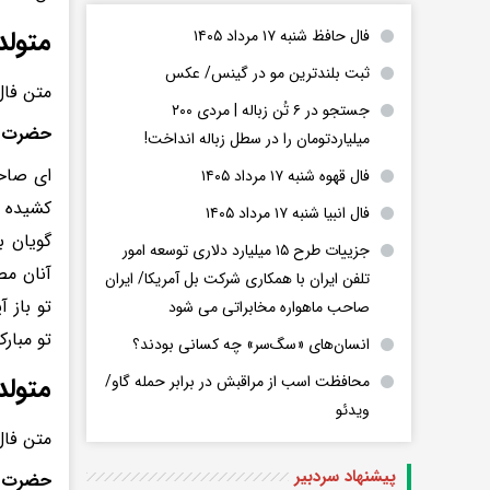
متولد
فال حافظ شنبه ۱۷ مرداد ۱۴۰۵
ثبت بلندترین مو در گینس/ عکس
متن فال
جستجو در ۶ تُن زباله | مردی ۲۰۰
حضرت آ
میلیاردتومان را در سطل زباله انداخت!
ای صاحب
فال قهوه شنبه ۱۷ مرداد ۱۴۰۵
کشیده ا
فال انبیا شنبه ۱۷ مرداد ۱۴۰۵
گویان ب
جزییات طرح ۱۵ میلیارد دلاری توسعه امور
آنان مص
تلفن ایران با همکاری شرکت بل آمریکا/ ایران
تو باز 
صاحب ماهواره مخابراتی می شود
تو مبارک
انسان‌های «سگ‌سر» چه کسانی بودند؟
متولد
محافظت اسب از مراقبش در برابر حمله گاو/
ویدئو
متن فال
پیشنهاد سردبیر
حضرت ص