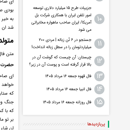
ای صاحب
جزییات طرح ۱۵ میلیارد دلاری توسعه
بودی صب
امور تلفن ایران با همکاری شرکت بل
۱۰
به خیر 
آمریکا/ ایران صاحب ماهواره مخابراتی
شد ان ش
می شود
متولد
جستجو در ۶ تُن زباله | مردی ۲۰۰
۱۱
میلیاردتومان را در سطل زباله انداخت!
متن فال
چیستان: آن چیست که گوشت آن در
۱۲
حضرت 
بالا قرار گرفته است و پوست آن در زیر؟
۱۳
ای صاحب
فال قهوه جمعه ۱۶ مرداد ۱۴۰۵
خواهد ب
۱۴
فال انبیا جمعه ۱۶ مرداد ۱۴۰۵
که ستار
۱۵
جنگ و خ
فال روزانه جمعه ۱۶ مرداد ۱۴۰۵
که با ک
بر تو م
پربازدید‌ها
ان شاء ا