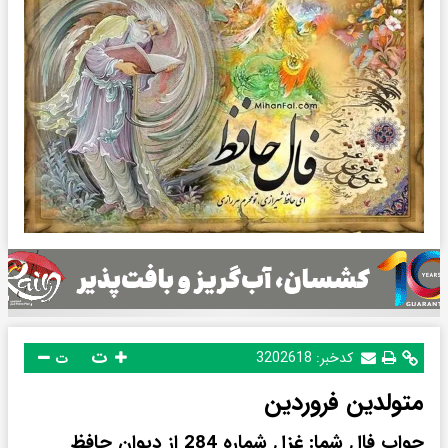
ت
کدخبر:
3202618
ت
متولدین فروردین
جواب فال شما: غزل شماره 284 از دیوان حافظ