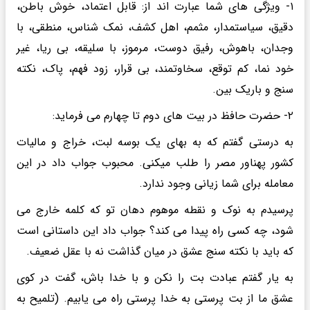
۱- ویژگی های شما عبارت اند از: قابل اعتماد، خوش باطن،
دقیق، سیاستمدار، مثمم، اهل کشف، نمک شناس، منطقی، با
وجدان، باهوش، رفیق دوست، مرموز، با سلیقه، بی ریا، غیر
خود نما، کم توقع، سخاوتمند، بی قرار، زود فهم، پاک، نکته
سنج و باریک بین.
۲- حضرت حافظ در بیت های دوم تا چهارم می فرماید:
به درستی گفتم که به بهای یک بوسه لبت، خراج و مالیات
کشور پهناور مصر را طلب میکنی. محبوب جواب داد در این
معامله برای شما زیانی وجود ندارد.
پرسیدم به نوک و نقطه موهوم دهان تو که کلمه خارج می
شود، چه کسی راه پیدا می کند؟ جواب داد این داستانی است
که باید با نکته سنج عشق در میان گذاشت نه با عقل ضعیف.
به یار گفتم عبادت بت را نکن و با خدا باش، گفت در کوی
عشق ما از بت پرستی به خدا پرستی راه می یابیم. (تلمیح به