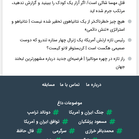
قتل مهسا شاکی است/ اگر آزار یک کودک را ببینید و گزارش ندهید،
مرتکب جرم شده اید
هیچ چیز خطرناک‌تر از یک نتانیاهوی تحقیر شده نیست | نتانیاهو و
استراتژی «تنش دائمی»
رئیس تازه ارتش آمریکا؛ یک ژنرال چهار ستاره تندرو که دوست
صمیمی هگست است | کریستوفر لانو کیست؟
راز تازه در چهره مونالیزا | فرضیه‌ای جدید درباره مشهورترین لبخند
جهان
درباره ما
تماس با ما
مسابقه
موضوعات داغ
جنگ ایران و آمریکا
دونالد ترامپ
مسعود پزشکیان
توافق ایران و آمریکا
محمدباقر خرازی
سرگرمی
فال حافظ