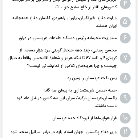
۴
کشورهای ناظر بر خلع سلاح حزب الله
وزارت دفاع: خبرنگاران، یاوران راهبردیِ گفتمان دفاع همه‌جانبه
۵
ایران هستند
۶
ماموریت محرمانه رئیس دستگاه اطلاعات عربستان در عراق
محسن رضایی؛ چند دهه جنجال‌آفرینی مرد هزار نسخه، از
۷
کربلای۴ و نامه ۶۷ تا تنگه هرمز و شعام/ آقا‌محسن واقعاً به دنبال
چیست و چرا هزینه‌های کلامی او تمام‌شدنی نیست؟
۸
یمن نفت عربستان را زمین زد
حمله حسین شریعتمداری به پیمان سه گانه
۹
پاکستان،عربستان،ترکیه/ سران این سه کشور در قتل عام غزه
دست داشتند
۱۰
فرار هواپیماها از فرودگاه جده عربستان
۱۱
وزیر دفاع پاکستان: جهان اسلام باید در برابر اسرائیل متحد شود