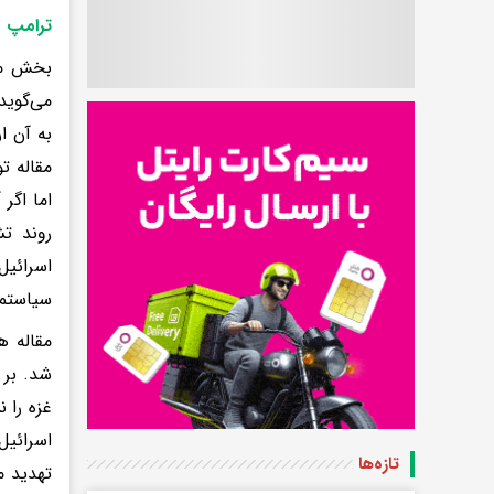
ترامپ می
بخش مهم
می‌گوید
به آن ا
مقاله ت
اما اگر
روند تش
اسرائیل
سیاستمد
مقاله ه
شد. بر 
غزه را 
تازه‌ها