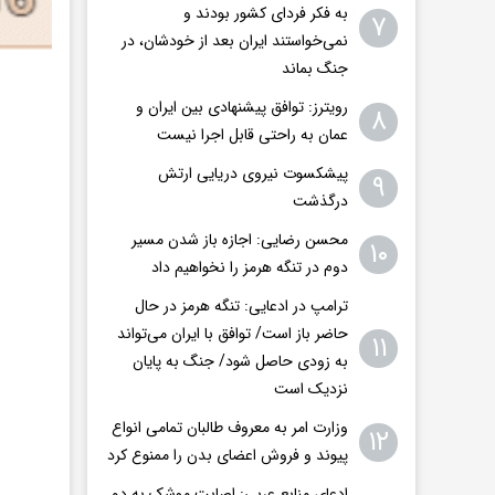
به فکر فردای کشور بودند و
۷
نمی‌خواستند ایران بعد از خودشان، در
جنگ بماند
رویترز: توافق پیشنهادی بین ایران و
۸
عمان به راحتی قابل اجرا نیست
پیشکسوت نیروی دریایی ارتش
۹
درگذشت
محسن رضایی: اجازه باز شدن مسیر
۱۰
دوم در تنگه هرمز را نخواهیم داد
ترامپ در ادعایی: تنگه هرمز در حال
حاضر باز است/ توافق با ایران می‌تواند
۱۱
به‌ زودی حاصل شود/ جنگ به پایان
نزدیک است
وزارت امر به معروف طالبان تمامی انواع
۱۲
پیوند و فروش اعضای بدن را ممنوع کرد
ادعای منابع عربی: اصابت موشک به دو