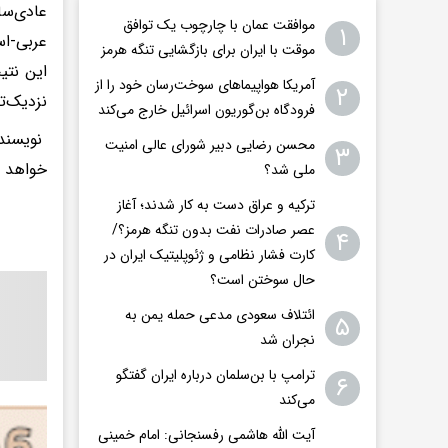
عادی‌سا
موافقت عمان با چارچوب یک توافق
۱
عربی-اس
موقت با ایران برای بازگشایی تنگه هرمز
این نتی
آمریکا هواپیماهای سوخت‌رسان خود را از
۲
نزدیک‌ت
فرودگاه بن‌گوریون اسرائیل خارج می‌کند
نویسنده
محسن رضایی دبیر شورای عالی امنیت
۳
خواهد م
ملی شد؟
ترکیه و عراق دست به کار شدند؛ آغاز
عصر صادرات نفت بدون تنگه هرمز؟/
۴
کارت فشار نظامی و ژئوپلیتیک ایران در
حال سوختن است؟
ائتلاف سعودی مدعی حمله یمن به
۵
نجران شد
ترامپ با بن‌سلمان درباره ایران گفتگو
۶
می‌کند
آیت الله هاشمی رفسنجانی: امام خمینی